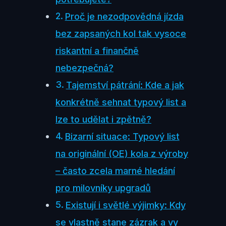
Proč je nezodpovědná jízda
bez zapsaných kol tak vysoce
riskantní a finančně
nebezpečná?
Tajemství pátrání: Kde a jak
konkrétně sehnat typový list a
lze to udělat i zpětně?
Bizarní situace: Typový list
na originální (OE) kola z výroby
– často zcela marné hledání
pro milovníky upgradů
Existují i světlé výjimky: Kdy
se vlastně stane zázrak a vy