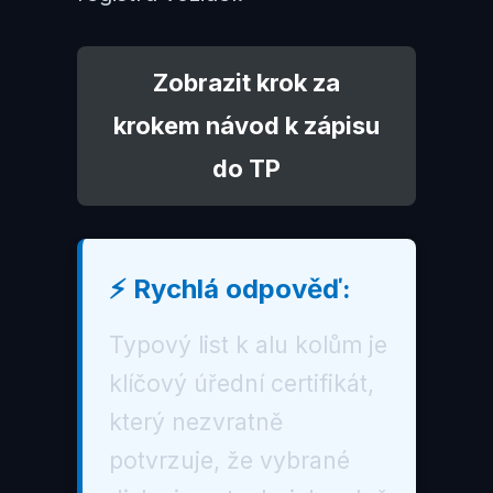
Zobrazit krok za
krokem návod k zápisu
do TP
⚡ Rychlá odpověď:
Typový list k alu kolům je
klíčový úřední certifikát,
který nezvratně
potvrzuje, že vybrané