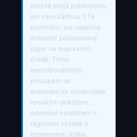
možné projít pravidelnou
ani mimořádnou STK
kontrolou, ani úspěšně
dokončit požadovaný
zápis na dopravním
úřadě. Tímto
nezodpovědným
přístupem se
automaticky vystavujete
vysokým pokutám,
odebrání osvědčení o
registraci vozidla a
extrémnímu riziku