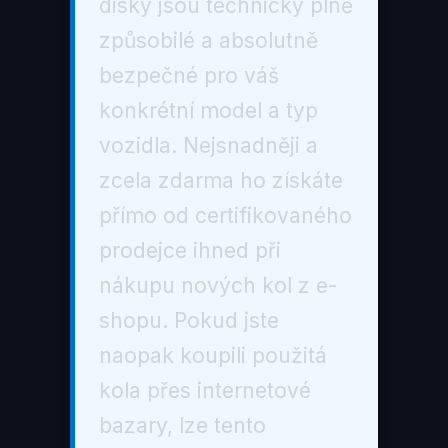
disky jsou technicky plně
způsobilé a absolutně
bezpečné pro váš
konkrétní model a typ
vozidla. Nejsnadněji a
zcela zdarma ho získáte
přímo od certifikovaného
prodejce ihned při
nákupu nových kol z e-
shopu. Pokud jste
naopak koupili použitá
kola přes internetové
bazary, lze tento