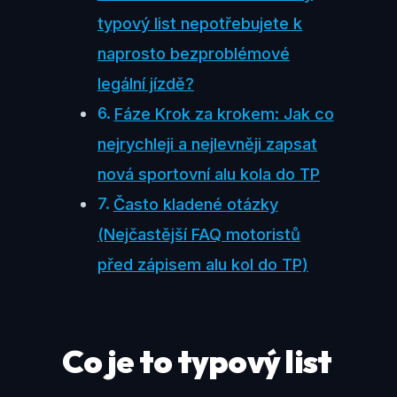
typový list nepotřebujete k
naprosto bezproblémové
legální jízdě?
Fáze Krok za krokem: Jak co
nejrychleji a nejlevněji zapsat
nová sportovní alu kola do TP
Často kladené otázky
(Nejčastější FAQ motoristů
před zápisem alu kol do TP)
Co je to typový list