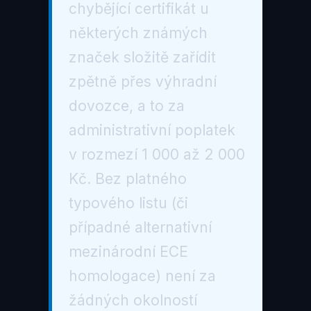
chybějící certifikát u
některých známých
značek složitě zařídit
zpětně přes výhradní
dovozce, a to za
administrativní poplatek
v rozmezí 1 000 až 2 000
Kč. Bez platného
typového listu (či
případné alternativní
mezinárodní ECE
homologace) není za
žádných okolností