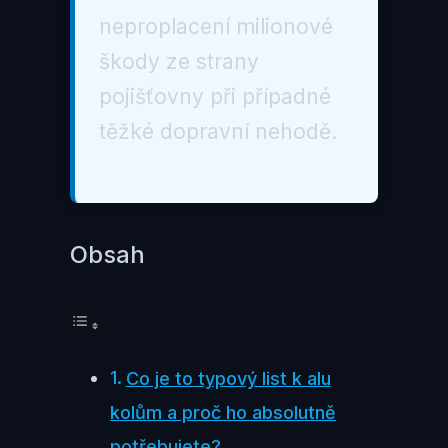
neproplacení milionové
škody ze strany
pojišťovny při případné
těžké dopravní nehodě.
Obsah
Co je to typový list k alu
kolům a proč ho absolutně
potřebujete?