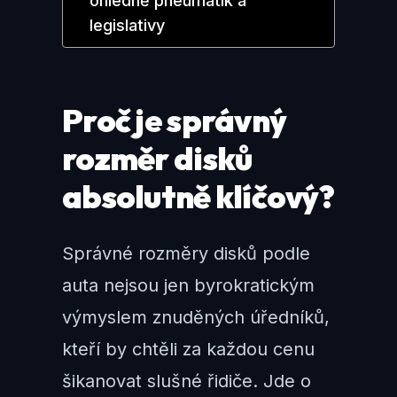
ohledně pneumatik a
legislativy
Proč je správný
rozměr disků
absolutně klíčový?
Správné rozměry disků podle
auta nejsou jen byrokratickým
výmyslem znuděných úředníků,
kteří by chtěli za každou cenu
šikanovat slušné řidiče. Jde o