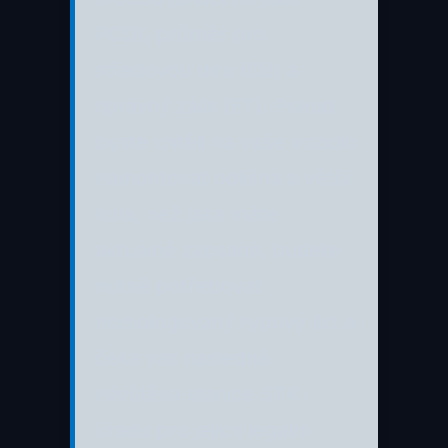
PCD), průměr pro
středovou díru (CB) a
správný zális (ET). Pokud
byste chtěli na vaše vozidlo
namontovat odlišná a větší
kola, než jaká máte
aktuálně zapsaná, budete
nutně potřebovat
homologovaný typový list a
čeká vás následná
návštěva stanice STK i
úřadu pro jejich legální