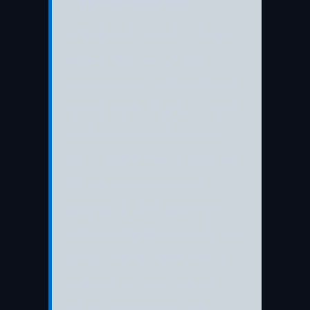
⚡ Rychlá odpověď:
Schválené rozměry disků
podle auta naleznete
primárně ve svém velkém
technickém průkazu, nebo
moderně a elektronicky
skrze státní Portál dopravy.
Při nákupu a finálním
výběru musíte naprosto
striktně dodržet výrobcem
předepsanou šířku ráfku,
celkový průměr, rozteč
šroubů (značeno jako