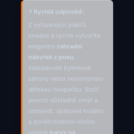
⚡ Rychlá odpověď:
Z vyřazených plášťů
snadno a rychle vytvoříte
elegantní
zahradní
nábytek z pneu
,
kaskádovité bylinkové
záhony nebo nesmrtelnou
dětskou houpačku. Stačí
povrch důkladně omýt a
odmastit, aplikovat kvalitní
a povětrnostním vlivům
odolné
barvy na