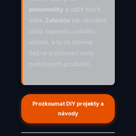
pneumatiky
a začít tvořit.
Vaše
Zahrada
tak obratem
získá naprosto unikátní
vzhled, a to za zlomek
běžné pořizovací ceny
podobných produktů.
Prozkoumat DIY projekty a
návody