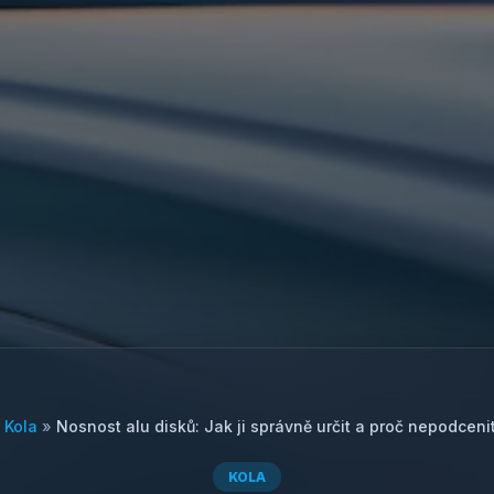
»
Kola
»
Nosnost alu disků: Jak ji správně určit a proč nepodceni
KOLA