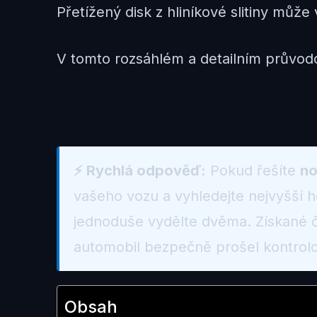
Přetížený disk z hliníkové slitiny můž
V tomto rozsáhlém a detailním průvodc
⚡ Rychlá odpověď:
Pokud řešíte
no
vašeho vozu a vyhledejte nejvyšší 
jednoduše vydělte dvěma. Získané č
automobil bezpečně prošel kontrolo
Obsah