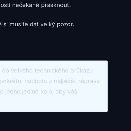
vnosti nečekaně prasknout.
si musíte dát velký pozor.
e do velkého technického průkazu
konkrétní hodnotu z nejtěžší nápravy
 jedno jediné kolo, aby váš