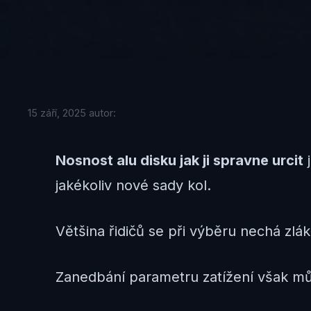
15 září, 2025
autor:
Nosnost alu disku jak ji spravne urcit
j
jakékoliv nové sady kol.
Většina řidičů se při výběru nechá zl
Zanedbání parametru zatížení však mů