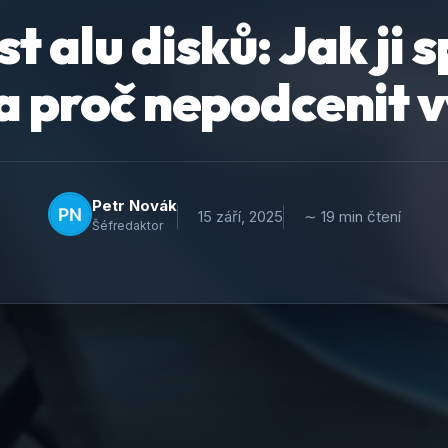
t alu disků: Jak ji 
 a proč nepodcenit 
Petr Novák
15 září, 2025
∼ 19 min čtení
Šéfredaktor