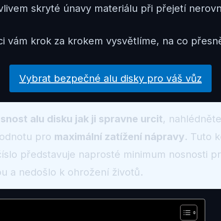
e vlivem skryté únavy materiálu při přejetí nero
i vám krok za krokem vysvětlíme, na co přesně 
Vybrat bezpečné alu disky pro váš vůz
snost alu disku jak ji spravne urcit
, nahlédnět
hodnotu pro
maximální zatížení nápravy
. Tuto 
íslo představuje naprosté minimum nosnosti pro
u a nedošlo k ohrožení životů.