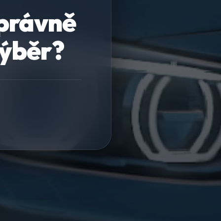
správně
výběr?