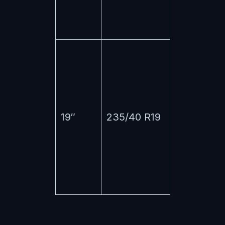
Laurin &
Klement.
Sportline,
L&K,
špičkový
sportovní
19″
235/40 R19
design,
ovšem s
tvrdším
podvozke