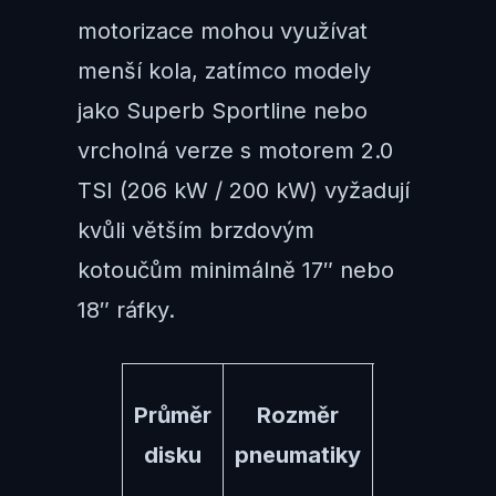
motorizace mohou využívat
menší kola, zatímco modely
jako Superb Sportline nebo
vrcholná verze s motorem 2.0
TSI (206 kW / 200 kW) vyžadují
kvůli větším brzdovým
kotoučům minimálně 17″ nebo
18″ ráfky.
Nejčastěj
Průměr
Rozměr
využití /
disku
pneumatiky
Výbava