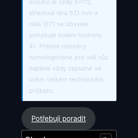
šroubů je vždy 5×112,
středová díra 57,1 mm a
zális (ET) se obvykle
pohybuje kolem hodnoty
41. Přesné rozměry
homologované pro váš vůz
najdete vždy zapsané ve
svém velkém technickém
průkazu.
Potřebuji poradit