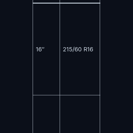
Základní
výbavy
(Active),
maximální
16″
215/60 R16
komfort n
špatných
silnicích,
zimní sady
Střední
výbavy
(Ambition,