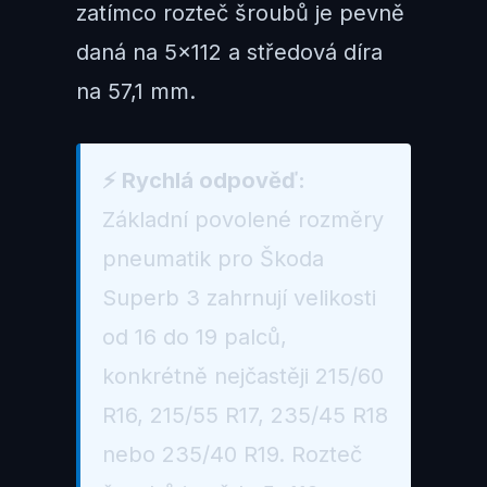
zatímco rozteč šroubů je pevně
daná na 5×112 a středová díra
na 57,1 mm.
⚡ Rychlá odpověď:
Základní povolené rozměry
pneumatik pro Škoda
Superb 3 zahrnují velikosti
od 16 do 19 palců,
konkrétně nejčastěji 215/60
R16, 215/55 R17, 235/45 R18
nebo 235/40 R19. Rozteč