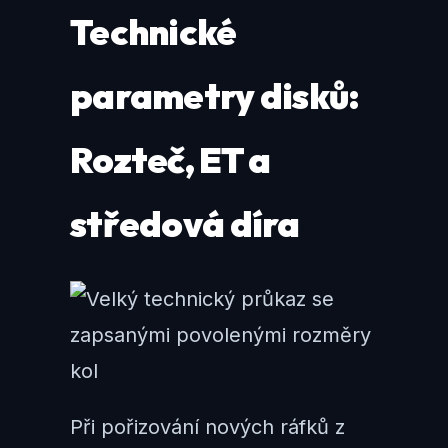
Technické
parametry disků:
Rozteč, ET a
středová díra
Při pořizování nových ráfků z