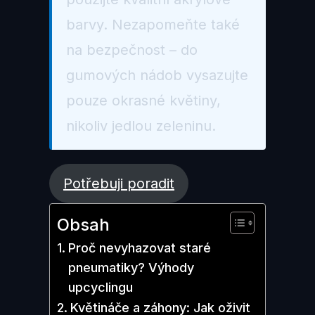
barvy. Nezapomeňte také
na bezpečnost – do
gumových nádob vysazujte
pouze okrasné květiny,
nikoliv jedlou zeleninu.
Potřebuji poradit
Obsah
Proč nevyhazovat staré
pneumatiky? Výhody
upcyclingu
Květináče a záhony: Jak oživit