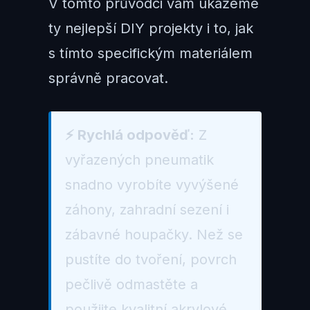
V tomto průvodci vám ukážeme
ty nejlepší DIY projekty i to, jak
s tímto specifickým materiálem
správně pracovat.
⚡ Rychlá odpověď:
Z
vyřazených pneumatik
snadno vyrobíte vyvýšené
záhony, zahradní sezení i
zábavné houpačky. Než se
pustíte do tvoření, povrch
pečlivě odmastěte a
použijte kvalitní akrylové