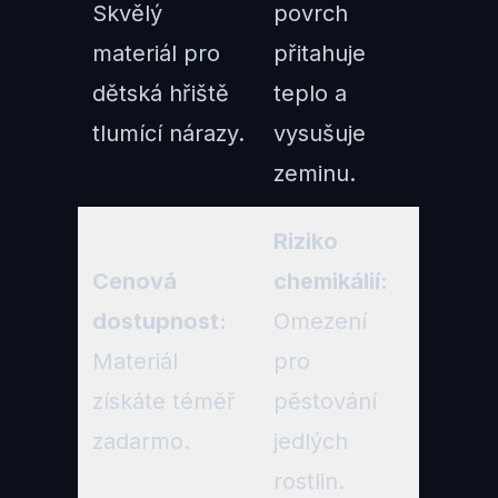
Skvělý
povrch
materiál pro
přitahuje
dětská hřiště
teplo a
tlumící nárazy.
vysušuje
zeminu.
Riziko
Cenová
chemikálií:
dostupnost:
Omezení
Materiál
pro
získáte téměř
pěstování
zadarmo.
jedlých
rostlin.