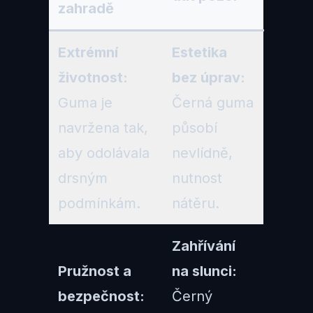
zahradě
Extrémní
Estetika
životnost:
bez úprav:
Guma je
Černá guma
navržena tak,
působí
aby odolávala
nevlídně,
drsným
nutnost
podmínkám.
nátěru.
Zahřívání
Pružnost a
na slunci:
bezpečnost:
Černý