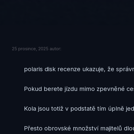
25 prosince, 2025
autor:
polaris disk recenze ukazuje, že sprá
Pokud berete jízdu mimo zpevněné ce
Kola jsou totiž v podstatě tím úplně 
Přesto obrovské množství majitelů dlou