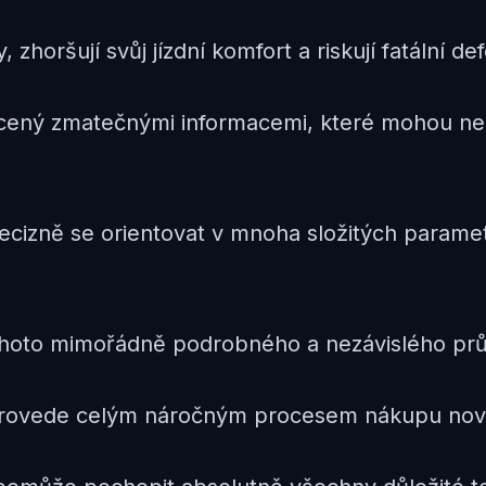
zhoršují svůj jízdní komfort a riskují fatální def
lcený zmatečnými informacemi, které mohou ne
ecizně se orientovat v mnoha složitých parame
tohoto mimořádně podrobného a nezávislého pr
m provede celým náročným procesem nákupu nov