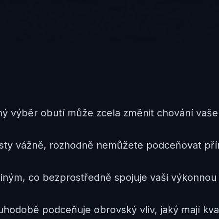
vný výběr obutí může zcela změnit chování vaše
sty vážně, rozhodně nemůžete podceňovat přím
jediným, co bezprostředně spojuje vaši výkonn
hodobě podceňuje obrovský vliv, jaký mají kval