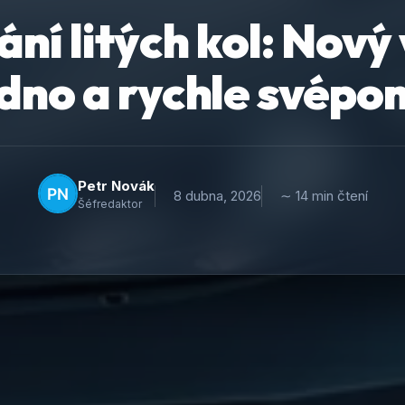
ní litých kol: Nový
dno a rychle svépo
Petr Novák
8 dubna, 2026
∼ 14 min čtení
Šéfredaktor