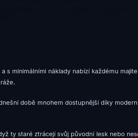
 a s minimálními náklady nabízí každému majite
aráže.
v dnešní době mnohem dostupnější díky modern
yž ty staré ztrácejí svůj původní lesk nebo ne