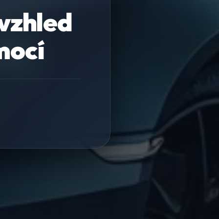
 vzhled
mocí