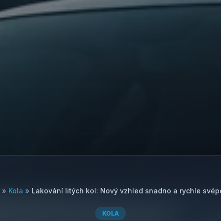
»
Kola
»
Lakování litých kol: Nový vzhled snadno a rychle své
KOLA