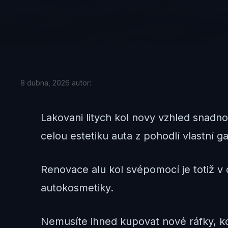
8 dubna, 2026
autor:
Lakovani litych kol novy vzhled snadno
celou estetiku auta z pohodlí vlastní g
Renovace alu kol svépomocí je totiž 
autokosmetiky.
Nemusíte ihned kupovat nové ráfky, kd