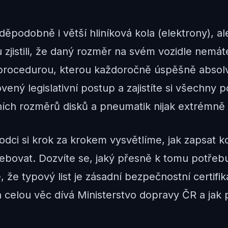
ravděpodobně i větší hliníková kola (elektrony),
 zjistili, že daný rozměr na svém vozidle nemá
procedurou, kterou každoročně úspěšně absolvují
vený legislativní postup a zajistíte si všechn
ích rozměrů disků a pneumatik nijak extrémně z
ci si krok za krokem vysvětlíme, jak zapsat k
řebovat. Dozvíte se, jaký přesně k tomu potřeb
 že typový list je zásadní bezpečnostní certifi
a celou věc dívá Ministerstvo dopravy ČR a jak