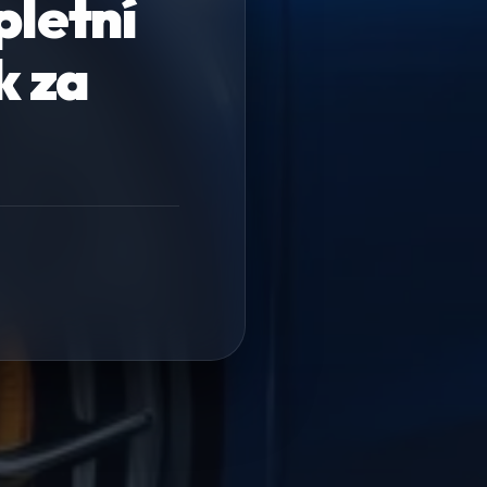
pletní
k za