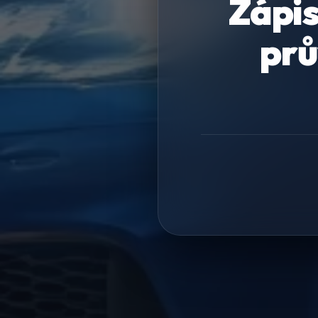
Zápis
prů