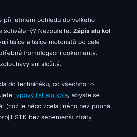
 ale při letmém pohledu do velkého
te schválený? Nezoufejte.
Zápis alu kol
 tisíce a tisíce motoristů po celé
y potřebné homologační dokumenty,
dlouhavý ani složitý.
ola do techničáku, co všechno to
ujete
typový list alu kola
, abyste se
kát (což je něco zcela jiného než pouhá
 projít STK bez sebemenší ztráty