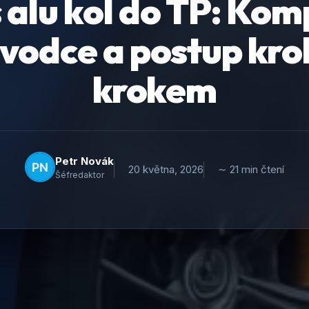
 alu kol do TP: Kom
vodce a postup kro
krokem
Petr Novák
20 května, 2026
∼ 21 min čtení
Šéfredaktor