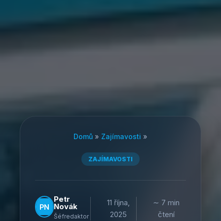
Domů
»
Zajímavosti
»
ZAJÍMAVOSTI
Petr
11 října,
∼ 7 min
Novák
2025
čtení
Šéfredaktor