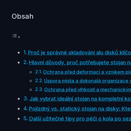
Obsah
Proč je správné skladování alu disků klíč
Hlavní důvody, proč potřebujete stojan n
Ochrana před deformací a vznikem pl
Úspora místa a dokonalá organizace 
Ochrana před vlhkostí a mechanický
Jak vybrat ideální stojan na kompletní ko
Pojízdný vs. statický stojan na disky: Kte
Další užitečné tipy pro péči o kola po s