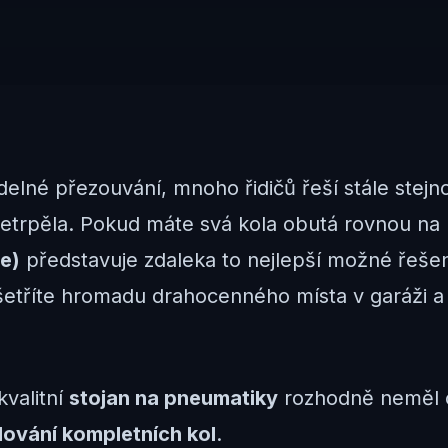
elné přezouvání, mnoho řidičů řeší stále stejno
etrpěla. Pokud máte svá kola obutá rovnou na 
me)
představuje zdaleka to nejlepší možné řešen
etříte hromadu drahocenného místa v garáži a 
kvalitní
stojan na pneumatiky
rozhodně neměl c
dování kompletních kol
.