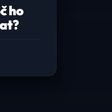
oč ho
rat?