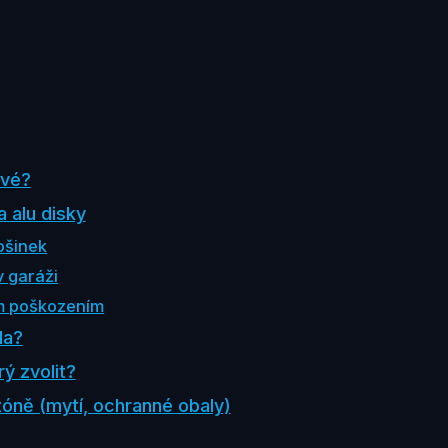
ové?
a alu disky
ošinek
v garáži
m poškozením
la?
rý zvolit?
ezóně (mytí, ochranné obaly)