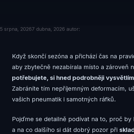
5 srpna, 2026
7 dubna, 2026
autor:
Když skončí sezóna a přichází čas na pravid
aby zbytečně nezabírala místo a zároveň n
potřebujete, si hned podrobněji vysvětlí
Zabráníte tím nepříjemným deformacím, uš
vašich pneumatik i samotných ráfků.
Pojďme se detailně podívat na to, proč by 
a na co dalšího si dát dobrý pozor při
skla