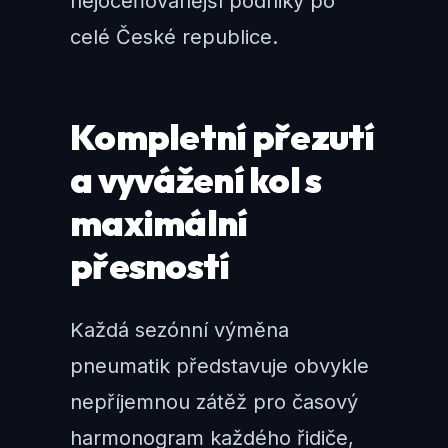
nejoceňovanější podniky po
celé České republice.
Kompletní přezutí
a vyvážení kol s
maximální
přesností
Každá sezónní výměna
pneumatik představuje obvykle
nepříjemnou zátěž pro časový
harmonogram každého řidiče,