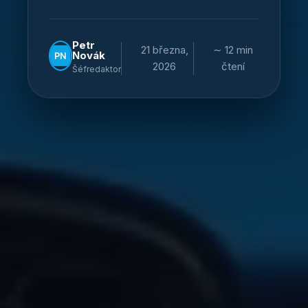
Petr
21 března,
∼ 12 min
Novák
2026
čtení
Šéfredaktor