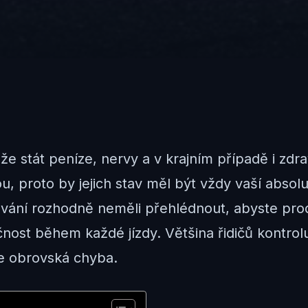
stát peníze, nervy a v krajním případě i zdra
roto by jejich stav měl být vždy vaší absolutní
dování rozhodně neměli přehlédnout, abyste prod
ečnost během každé jízdy. Většina řidičů kontr
le obrovská chyba.