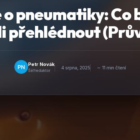
 o pneumatiky: Co 
i přehlédnout (Prů
Petr Novák
4 srpna, 2025
∼ 11 min čtení
Šéfredaktor