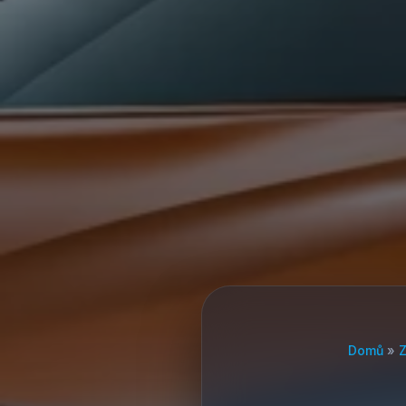
Domů
»
Z