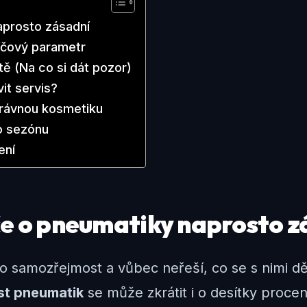
aprosto zásadní
líčový parametr
tě (Na co si dát pozor)
it servis?
právnou kosmetiku
o sezónu
ení
če o pneumatiky naprosto z
o samozřejmost a vůbec neřeší, co se s nimi dě
st pneumatik
se může zkrátit i o desítky proce