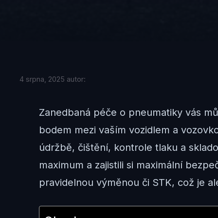
4 srpna, 2025
autor:
Zanedbaná péče o pneumatiky vás může 
bodem mezi vaším vozidlem a vozovkou, p
údržbě, čištění, kontrole tlaku a skla
maximum a zajistili si maximální bezp
pravidelnou výměnou či STK, což je a