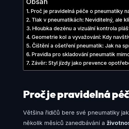
Obsah
Proč je pravidelná péče o pneumatiky n
Tlak v pneumatikách: Neviditelný, ale k
Hloubka dezénu a vizuální kontrola pláš
Geometrie kol a vyvažování: Kdy navštív
Čištění a ošetření pneumatik: Jak na s
Pravidla pro skladování pneumatik mim
Závěr: Styl jízdy jako prevence opotřeb
Proč je pravidelná pé
Většina řidičů bere své pneumatiky jak
několik měsíců zanedbávání a
životno