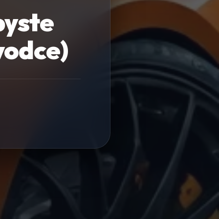
byste
vodce)