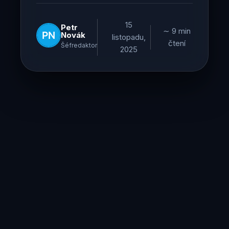
15
Petr
∼ 9 min
Novák
listopadu,
čtení
Šéfredaktor
2025