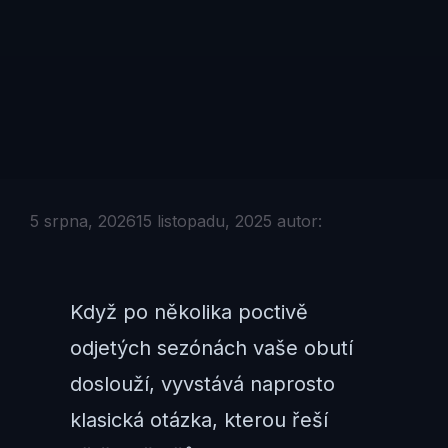
5 srpna, 2026
15 listopadu, 2025
autor:
Když po několika poctivě
odjetých sezónách vaše obutí
doslouží, vyvstává naprosto
klasická otázka, kterou řeší