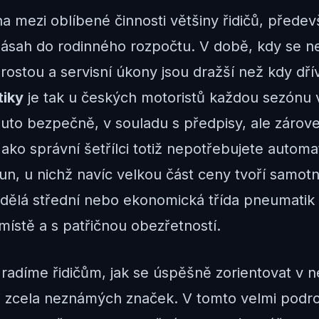
 mezi oblíbené činnosti většiny řidičů, předev
ásah do rodinného rozpočtu. V době, kdy se ne
stou a servisní úkony jsou dražší než kdy dřív
tiky
je tak u českých motoristů každou sezónu v
to bezpečně, v souladu s předpisy, ale zároveň 
 Jako správní šetřílci totiž nepotřebujete auto
un, u nichž navíc velkou část ceny tvoří samot
dělá střední nebo ekonomická třída pneumatik 
místě a s patřičnou obezřetností.
radíme řidičům, jak se úspěšně zorientovat v 
 i zcela neznámých značek. V tomto velmi podr