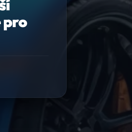
ší
 pro