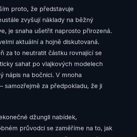
ším proto, že představuje
ustále zvyšují náklady na běžný
e, je snaha ušetřit naprosto přirozená.
elmi aktuální a hojně diskutovaná.
za to neutratit částku rovnající se
maticky sahat po vlajkových modelech
ný nápis na bočnici. V mnoha
– samozřejmě za předpokladu, že ji
nekonečné džungli nabídek,
obném průvodci se zaměříme na to, jak