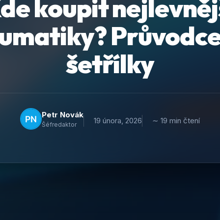
de koupit nejlevněj
umatiky? Průvodce
šetřílky
Petr Novák
19 února, 2026
∼ 19 min čtení
Šéfredaktor