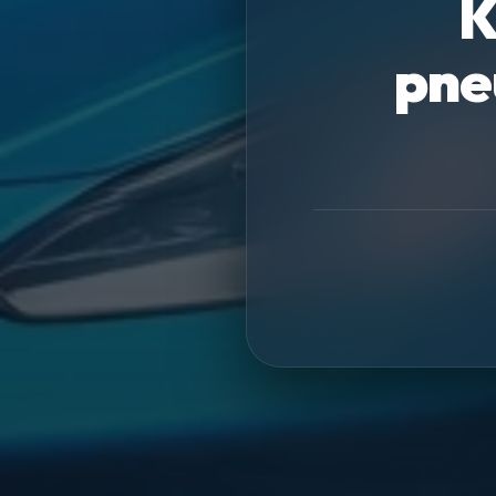
K
pne