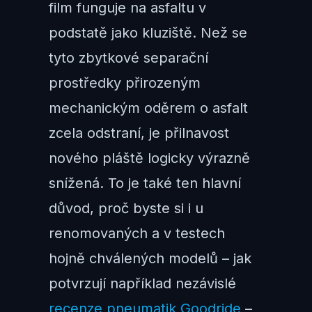
film funguje na asfaltu v
podstatě jako kluziště. Než se
tyto zbytkové separační
prostředky přirozeným
mechanickým oděrem o asfalt
zcela odstraní, je přilnavost
nového pláště logicky výrazně
snížená. To je také ten hlavní
důvod, proč byste si i u
renomovaných a v testech
hojně chválených modelů – jak
potvrzují například nezávislé
recenze pneumatik Goodride
–