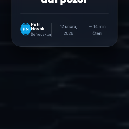
Petr
12 února,
∼ 14 min
Novák
2026
čtení
Šéfredaktor