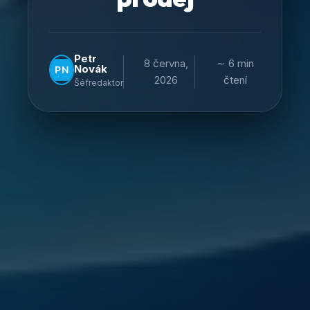
Petr
8 června,
∼ 6 min
Novák
2026
čtení
Šéfredaktor