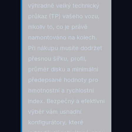
výhradně velký technický
průkaz (TP) vašeho vozu,
nikoliv to, co je právě
namontováno na kolech.
Při nákupu musíte dodržet
přesnou šířku, profil,
průměr disku a minimální
předepsané hodnoty pro
hmotnostní a rychlostní
index. Bezpečný a efektivní
výběr vám usnadní
konfigurátory, které