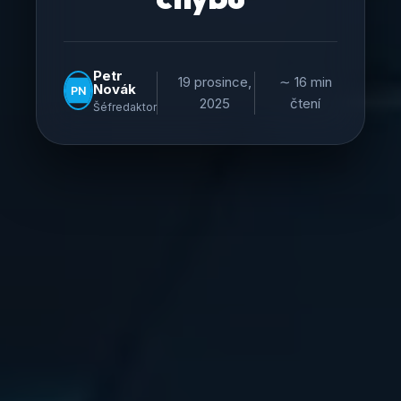
Petr
19 prosince,
∼ 16 min
Novák
2025
čtení
Šéfredaktor