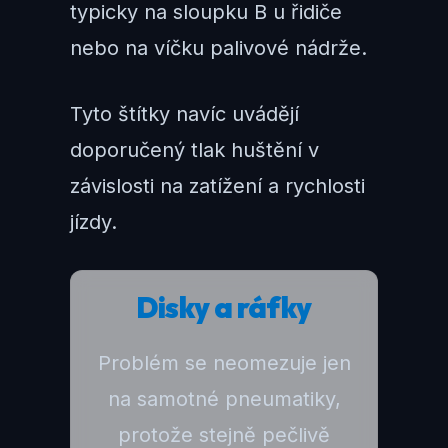
typicky na sloupku B u řidiče
nebo na víčku palivové nádrže.
Tyto štítky navíc uvádějí
doporučený tlak huštění v
závislosti na zatížení a rychlosti
jízdy.
Disky a ráfky
Problém se neomezuje jen
na samotné pneumatiky,
protože stejně pečlivě