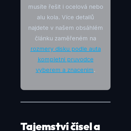
musíte řešit i ocelová nebo
alu kola. Více detailů
najdete v našem obsáhlém
článku zaměřeném na
rozmery disku podle auta
kompletni pruvodce
vyberem a znacenim
.
Tajemství čísel a