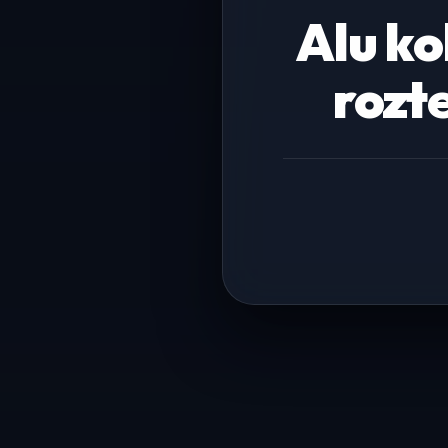
Alu ko
rozt