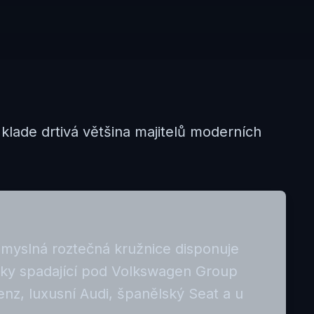
 klade drtivá většina majitelů moderních
omyslná roztečná kružnice disponuje
lky spadající pod Volkswagen Group
z, luxusní Audi, španělský Seat a u