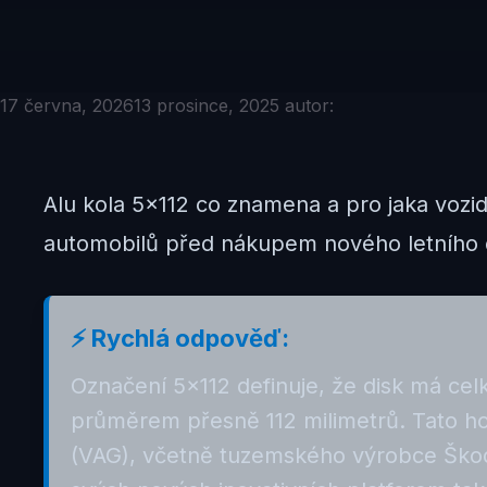
17 června, 2026
13 prosince, 2025
autor:
Alu kola 5×112 co znamena a pro jaka vozidl
automobilů před nákupem nového letního č
⚡ Rychlá odpověď:
Označení 5×112 definuje, že disk má ce
průměrem přesně 112 milimetrů. Tato h
(VAG), včetně tuzemského výrobce Škoda