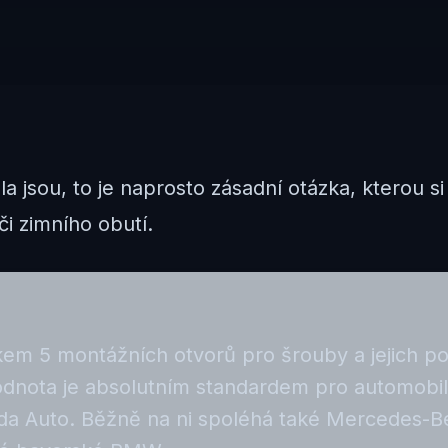
a jsou, to je naprosto zásadní otázka, kterou si
i zimního obutí.
lkem 5 montážních otvorů pro šrouby a jejich p
odnota je absolutním standardem pro automobi
 Auto. Běžně na ni spoléhá také Mercedes-Ben