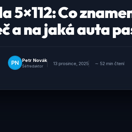
la 5×112: Co zname
eč a na jaká auta pa
Petr Novák
13 prosince, 2025
∼ 52 min čtení
Šéfredaktor