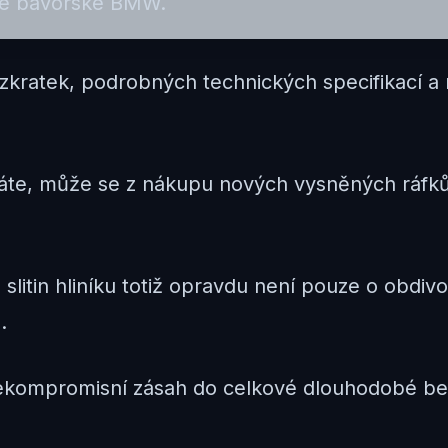
aké bavorské BMW.
 zkratek, podrobných technických specifikací a
náte, může se z nákupu nových vysněných ráfk
slitin hliníku totiž opravdu není pouze o obdi
.
ekompromisní zásah do celkové dlouhodobé bez