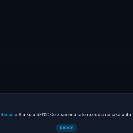
»
Rádce
»
Alu kola 5×112: Co znamená tato rozteč a na jaká auta
RÁDCE