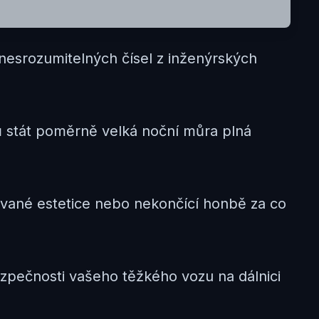
 nesrozumitelných čísel z inženýrských
ů stát poměrně velká noční můra plná
vované estetice nebo nekončící honbě za co
pečnosti vašeho těžkého vozu na dálnici