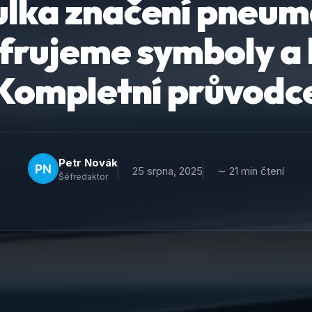
lka značení pneum
frujeme symboly a
Kompletní průvodc
Petr Novák
25 srpna, 2025
∼ 21 min čtení
Šéfredaktor