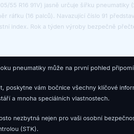
05/55 R16 91V) jasně určuje šířku pneumatiky (2
měr ráfku (16 palců). Navazující číslo 91 předst
stní index. Rok a týden výroby bezpečně přeč
boku pneumatiky může na první pohled připomín
t, poskytne vám bočnice všechny klíčové inform
stáří a mnoha speciálních vlastnostech.
rosto nezbytná nejen pro vaši osobní bezpečno
trolou (STK).