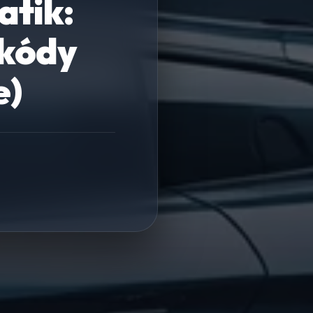
atik:
 kódy
e)