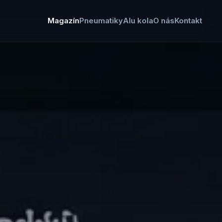
Magazín
Pneumatiky
Alu kola
O nás
Kontakt