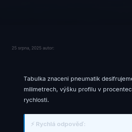
25 srpna, 2025
autor:
Tabulka znaceni pneumatik desifrujem
milimetrech, výšku profilu v procentec
rychlosti.
⚡ Rychlá odpověď: