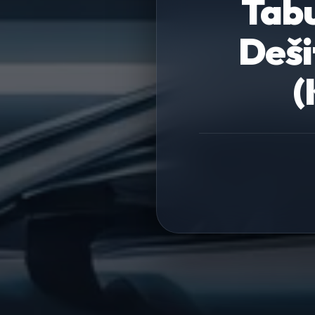
Tabu
Deši
(