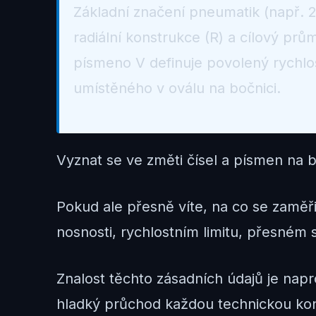
Základní značení pneumatik (např. 2
radiální konstrukce (R) a cílový prů
písmeno V definuje povolený rychlo
umístěného v oválu na bočnici.
Vyznat se ve změti čísel a písmen na 
Pokud ale přesně víte, na co se zaměři
nosnosti, rychlostním limitu, přesném 
Znalost těchto zásadních údajů je nap
hladký průchod každou technickou kon