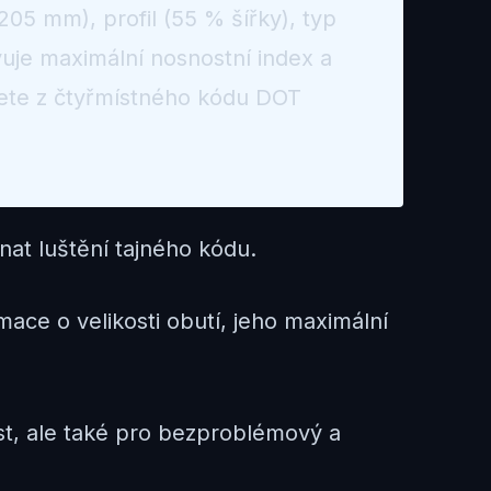
05 mm), profil (55 % šířky), typ
avuje maximální nosnostní index a
tete z čtyřmístného kódu DOT
at luštění tajného kódu.
ace o velikosti obutí, jeho maximální
st, ale také pro bezproblémový a