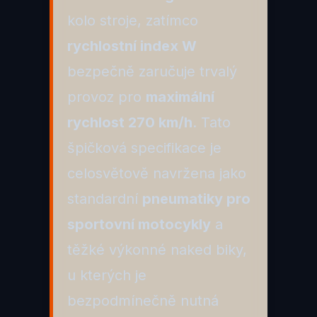
kolo stroje, zatímco
rychlostní index W
bezpečně zaručuje trvalý
provoz pro
maximální
rychlost 270 km/h
. Tato
špičková specifikace je
celosvětově navržena jako
standardní
pneumatiky pro
sportovní motocykly
a
těžké výkonné naked biky,
u kterých je
bezpodmínečně nutná