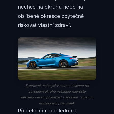
nechce na okruhu nebo na
oblíbené okresce zbytečně
riskovat vlastní zdraví.
Sportovní motocykl v ostrém náklonu na
závodním okruhu vyžaduje naprosto
nekompromisní přilnavost a správně zvolenou
homologaci pneumatik.
Při detailním pohledu na