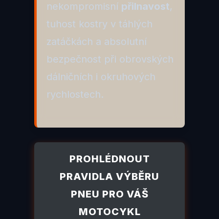
nekompromisní
přilnavost
,
tuhost kostry v táhlých
zatáčkách a absolutní
bezpečnost při obrovských
dálničních i okruhových
rychlostech.
PROHLÉDNOUT
PRAVIDLA VÝBĚRU
PNEU PRO VÁŠ
MOTOCYKL