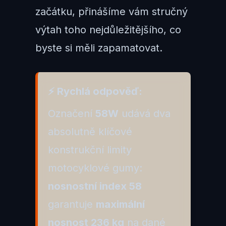
začátku, přinášíme vám stručný
výtah toho nejdůležitějšího, co
byste si měli zapamatovat.
⚡ Rychlá odpověď:
Označení
58W
udává dva
absolutně klíčové
konstrukční limity
motocyklové gumy:
nosnostní index 58
garantuje
maximální
nosnost 236 kg
na dané