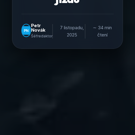
Petr
7 listopadu,
∼ 34 min
Novák
2025
čtení
Šéfredaktor