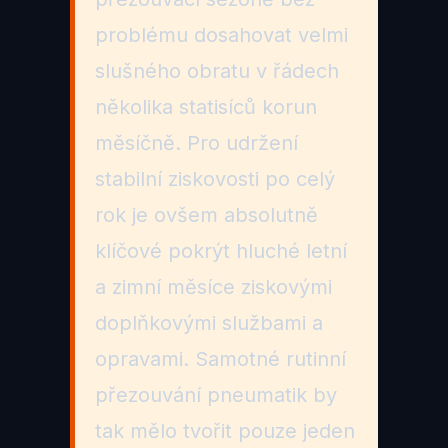
problému dosahovat velmi
slušného obratu v řádech
několika statisíců korun
měsíčně. Pro udržení
stabilní ziskovosti po celý
rok je ovšem absolutně
klíčové pokrýt hluché letní
a zimní měsíce ziskovými
doplňkovými službami a
opravami. Samotné rutinní
přezouvání pneumatik by
tak mělo tvořit pouze jeden