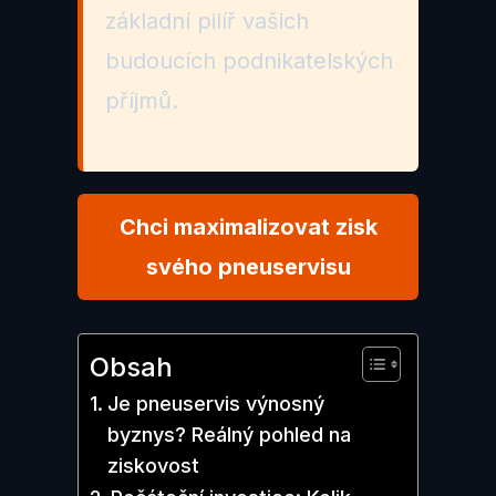
základní pilíř vašich
budoucích podnikatelských
příjmů.
Chci maximalizovat zisk
svého pneuservisu
Obsah
Je pneuservis výnosný
byznys? Reálný pohled na
ziskovost