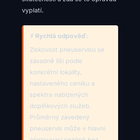
vyplatí.
⚡ Rychlá odpověď:
Ziskovost pneuservisu se
zásadně liší podle
konkrétní lokality,
nastaveného ceníku a
spektra nabízených
doplňkových služeb.
Průměrný zavedený
pneuservis může v hlavní
přezouvací sezóně bez