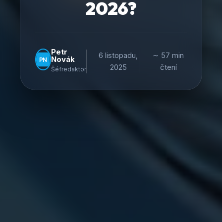
2026?
Petr
6 listopadu,
∼ 57 min
Novák
2025
čtení
Šéfredaktor