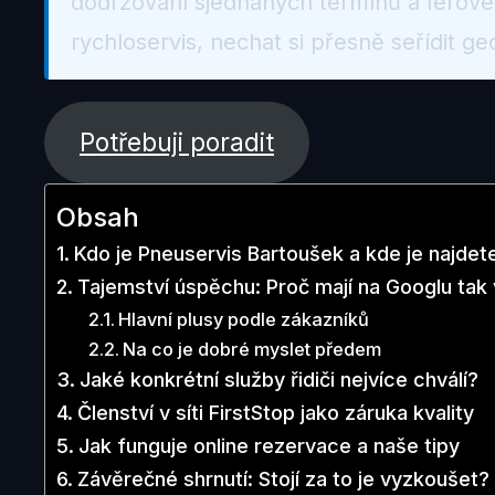
dodržování sjednaných termínů a férové 
rychloservis, nechat si přesně seřídit g
Potřebuji poradit
Obsah
Kdo je Pneuservis Bartoušek a kde je najdet
Tajemství úspěchu: Proč mají na Googlu ta
Hlavní plusy podle zákazníků
Na co je dobré myslet předem
Jaké konkrétní služby řidiči nejvíce chválí?
Členství v síti FirstStop jako záruka kvality
Jak funguje online rezervace a naše tipy
Závěrečné shrnutí: Stojí za to je vyzkoušet?