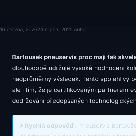
16 června, 2026
24 srpna, 2025
autor:
Bartousek pneuservis proc maji tak skvel
dlouhodobě udržuje vysoké hodnocení kole
nadprůměrný výsledek. Tento spolehlivý po
ale i tím, že je certifikovaným partnerem e
dodržování předepsaných technologických
⚡ Rychlá odpověď:
Pneuservis Bartouše