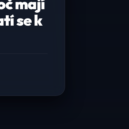
oč mají
tí se k