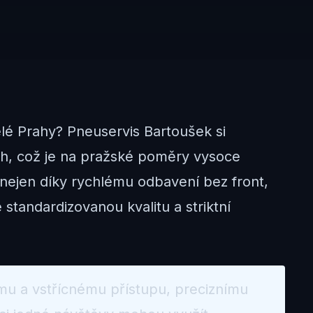
celé Prahy? Pneuservis Bartoušek si
ch, což je na pražské poměry vysoce
 nejen díky rychlému odbavení bez front,
 standardizovanou kvalitu a striktní
mu a vstřícnému přístupu, preciznímu