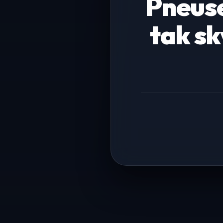
Pneuse
tak sk