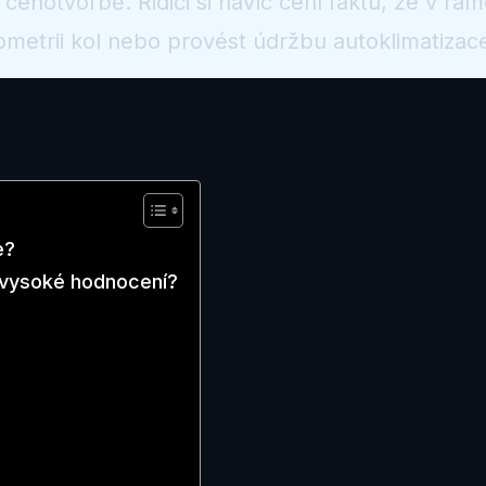
cenotvorbě. Řidiči si navíc cení faktu, že v rá
eometrii kol nebo provést údržbu autoklimatizac
e?
k vysoké hodnocení?