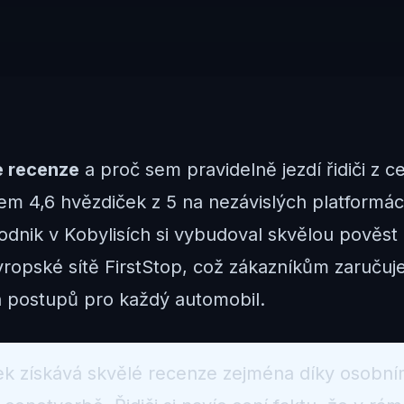
e recenze
a proč sem pravidelně jezdí řidiči z 
m 4,6 hvězdiček z 5 na nezávislých platformá
dnik v Kobylisích si vybudoval skvělou pověst
vropské sítě FirstStop, což zákazníkům zaručuje
 postupů pro každý automobil.
k získává skvělé recenze zejména díky osobní