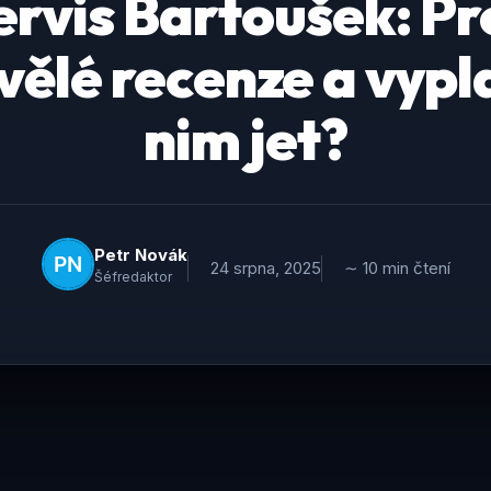
rvis Bartoušek: Pr
vělé recenze a vypla
nim jet?
Petr Novák
24 srpna, 2025
∼ 10 min čtení
Šéfredaktor