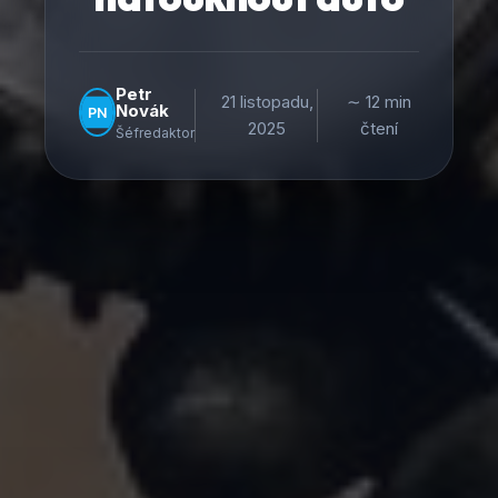
Petr
21 listopadu,
∼ 12 min
Novák
2025
čtení
Šéfredaktor