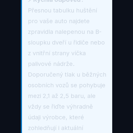
Přesnou tabulku huštění
pro vaše auto najdete
zpravidla nalepenou na B-
sloupku dveří u řidiče nebo
z vnitřní strany víčka
palivové nádrže.
Doporučený tlak u běžných
osobních vozů se pohybuje
mezi 2,1 až 2,5 baru, ale
vždy se řiďte výhradně
údaji výrobce, které
zohledňují i aktuální