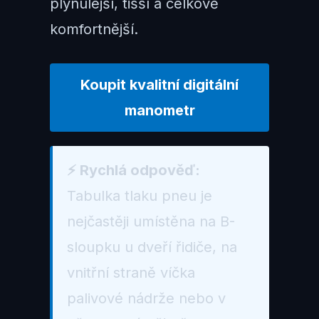
plynulejší, tišší a celkově
komfortnější.
Koupit kvalitní digitální
manometr
⚡ Rychlá odpověď:
Tabulka tlaku pneu je
nejčastěji umístěna na B-
sloupku u dveří řidiče, na
vnitřní straně víčka
palivové nádrže nebo v