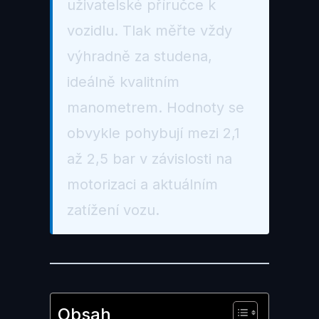
uživatelské příručce k
vozidlu. Tlak měřte vždy
výhradně za studena,
ideálně kvalitním
manometrem. Hodnoty se
obvykle pohybují mezi 2,1
až 2,5 bar v závislosti na
motorizaci a aktuálním
zatížení vozu.
Obsah