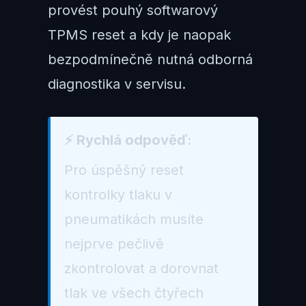
provést pouhý softwarový
TPMS reset a kdy je naopak
bezpodmínečně nutná odborná
diagnostika v servisu.
⚡ Rychlá odpověď:
Pro úspěšný reset
kontrolky tlaku v
pneumatikách musíte
nejprve pečlivě
zkontrolovat a dorovnat
tlak ve všech čtyřech