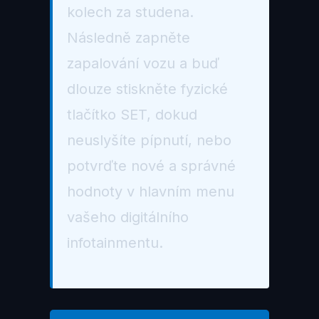
kolech za studena.
Následně zapněte
zapalování vozu a buď
dlouze stiskněte fyzické
tlačítko SET, dokud
neuslyšíte pípnutí, nebo
potvrďte nové a správné
hodnoty v hlavním menu
vašeho digitálního
infotainmentu.