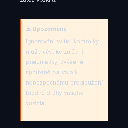
⚠️ Upozornění:
Ignorování svítící kontrolky
může vést ke zničení
pneumatiky, zvýšené
spotřebě paliva a k
nebezpečnému prodloužení
brzdné dráhy vašeho
vozidla.