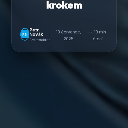
krokem
Petr
13 července,
∼ 19 min
Novák
2025
čtení
Šéfredaktor