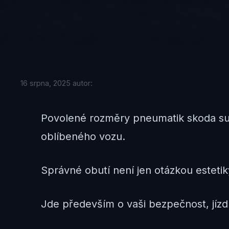
16 srpna, 2025
autor:
Povolené rozměry pneumatik skoda sup
oblíbeného vozu.
Správné obutí není jen otázkou esteti
Jde především o vaši bezpečnost, jízdn