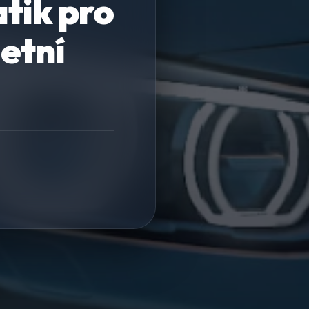
tik pro
etní