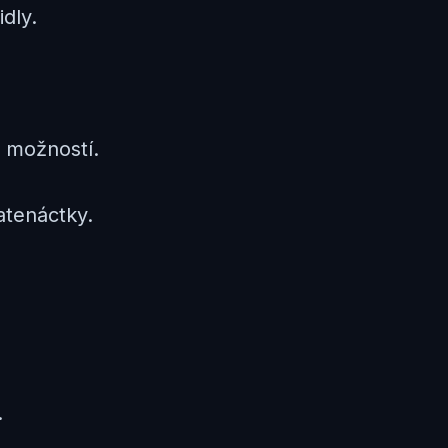
dly.
 možností.
atenáctky.
.