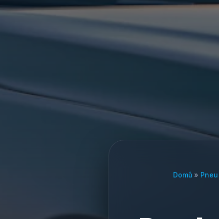
Domů
»
Pneu