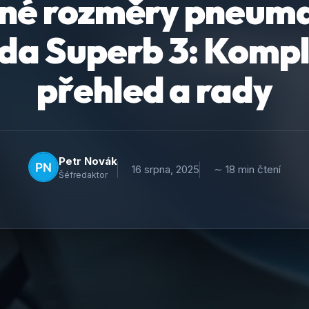
né rozměry pneuma
da Superb 3: Kompl
přehled a rady
Petr Novák
16 srpna, 2025
∼ 18 min čtení
Šéfredaktor