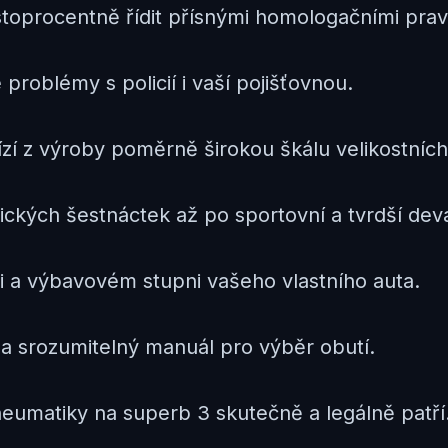
stoprocentně řídit přísnými homologačními pravi
roblémy s policií i vaší pojišťovnou.
í z výroby poměrně širokou škálu velikostních
ckých šestnáctek až po sportovní a tvrdší dev
ci a výbavovém stupni vašeho vlastního auta.
a srozumitelný manuál pro výběr obutí.
eumatiky na superb 3 skutečně a legálně patří