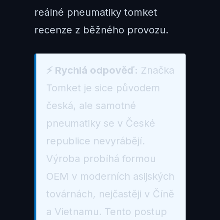
reálné pneumatiky tomket
recenze z běžného provozu.
⚡ Rychlá odpověď:
Značka
Tomket je sice původem
česká, ale samotné
pneumatiky se v České
republice nevyrábějí.
Výroba probíhá formou
OEM v moderních asijských
továrnách, nejčastěji v Číně
a Vietnamu. Tento postup