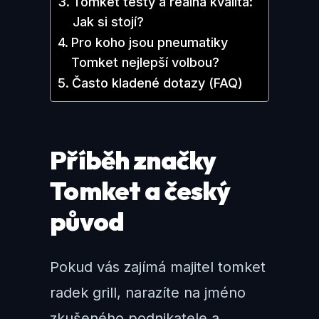
Tomket testy a reálná kvalita:
Jak si stojí?
Pro koho jsou pneumatiky
Tomket nejlepší volbou?
Často kladené dotazy (FAQ)
Příběh značky
Tomket a český
původ
Pokud vás zajímá majitel tomket
radek grill, narazíte na jméno
zkušeného podnikatele a