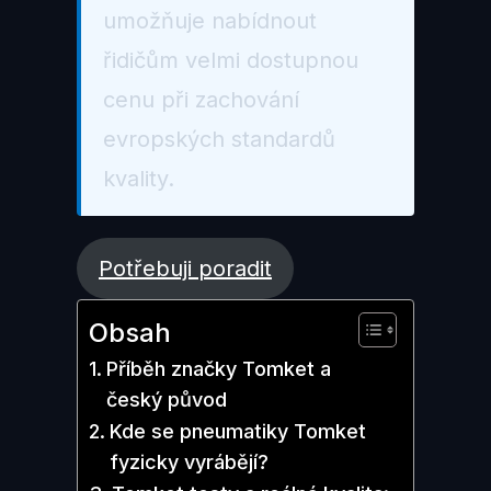
umožňuje nabídnout
řidičům velmi dostupnou
cenu při zachování
evropských standardů
kvality.
Potřebuji poradit
Obsah
Příběh značky Tomket a
český původ
Kde se pneumatiky Tomket
fyzicky vyrábějí?