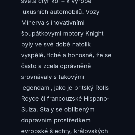
světa čtyř kol – k výrobě
luxusních automobilů. Vozy
Minerva s inovativními
šoupátkovými motory Knight
byly ve své době natolik
vyspělé, tiché a honosné, že se
často a zcela oprávněně
srovnávaly s takovými
legendami, jako je britský Rolls-
Royce či francouzské Hispano-
Suiza. Staly se oblíbeným
dopravním prostředkem
evropské šlechty, královských