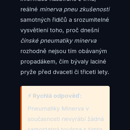
reálné
minerva pneu zkušenosti
samotných řidičů a srozumitelné
vysvětlení toho, proč dnešní
čínské pneumatiky minerva
rozhodně nejsou tím obávaným
propadákem, čím bývaly laciné
pryže před dvaceti či třiceti lety.
⚡ Rychlá odpověď:
Pneumatiky Minerva v
současnosti nevyrábí žádná
samostatná továrna s tímto