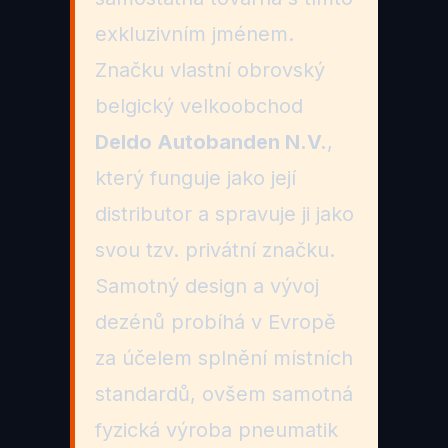
exkluzivním jménem.
Značku vlastní obrovský
belgický velkoobchod
Deldo Autobanden N.V.
,
který funguje jako její
distributor a spravuje ji jako
svou tzv. privátní značku.
Samotný design a vývoj
dezénů probíhá v Evropě
za účelem splnění místních
standardů, ovšem samotná
fyzická výroba pneumatik