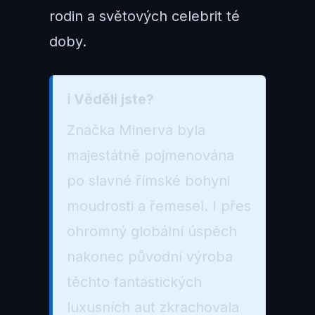
rodin a světových celebrit té
doby.
ℹ️ Věděli jste?
Značka Minerva byla
majestátně pojmenována
po slavné římské bohyni
moudrosti a řemesel. I přes
ohromný globální úspěch
nakonec původní výroba
těchto fantastických
luxusních aut zkrachovala