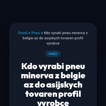
Domů
»
Pneu
»
Kdo vyrabi pneu minerva z
belgie az do asijskych tovaren profil
vyrobce
PNEU
Kdo vyrabi pneu
minerva z belgie
az do asijskych
tovaren profil
vyrobce