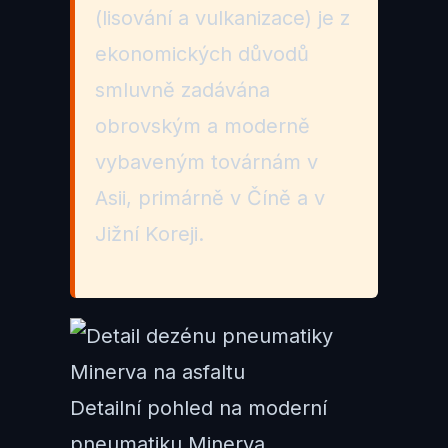
(lisování a vulkanizace) je z
ekonomických důvodů
smluvně zadávána
obrovským a moderně
vybaveným továrnám v
Asii, primárně v Číně a v
Jižní Koreji.
Detailní pohled na moderní
pneumatiku Minerva