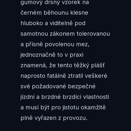
gumový drsný vzorek na
černém běhounu klesne
hluboko a viditelně pod
samotnou zákonem tolerovanou
a přísně povolenou mez,
jednoznačně to v praxi
znamená, že tento těžký plášť
naprosto fatálně ztratil veškeré
své požadované bezpečné
jízdní a brzdné brzdící vlastnosti
a musí být pro jistotu okamžitě
plně vyřazen z provozu.