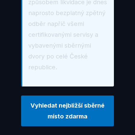
způsobem likvidace je dnes
naprosto bezplatný zpětný
odběr napříč všemi
certifikovanými servisy a
vybavenými sběrnými
dvory po celé České
republice.
Vyhledat nejbližší sběrné
místo zdarma