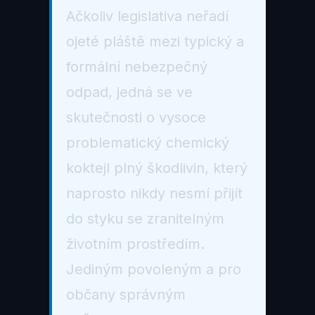
Ačkoliv legislativa neřadí
ojeté pláště mezi typický a
formální nebezpečný
odpad, jedná se ve
skutečnosti o vysoce
problematický chemický
koktejl plný škodlivin, který
naprosto nikdy nesmí přijít
do styku se zranitelným
životním prostředím.
Jediným povoleným a pro
občany správným