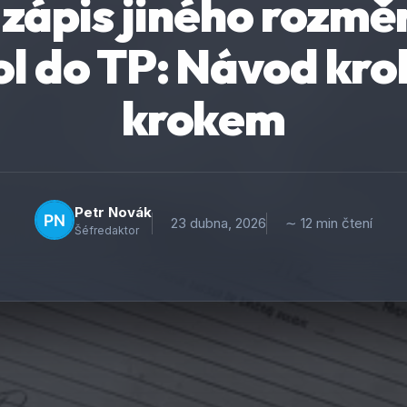
 zápis jiného rozmě
ol do TP: Návod kro
krokem
Petr Novák
23 dubna, 2026
∼ 12 min čtení
Šéfredaktor