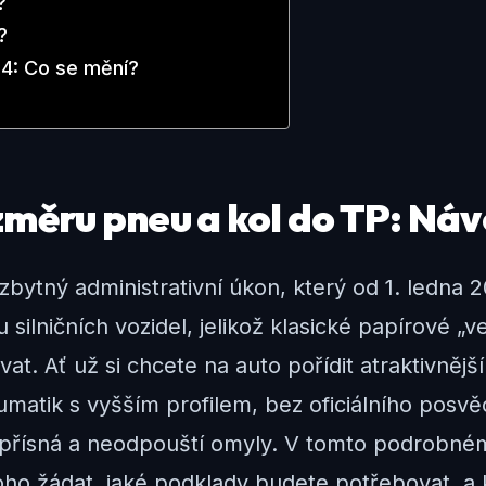
?
?
24: Co se mění?
ozměru pneu a kol do TP: Ná
bytný administrativní úkon, který od 1. ledna 
 silničních vozidel, jelikož klasické papírové „
vat. Ať už si chcete na auto pořídit atraktivnějš
umatik s vyšším profilem, bez oficiálního posv
u přísná a neodpouští omyly. V tomto podrobném
ho žádat, jaké podklady budete potřebovat, a k