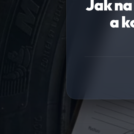
Jak na
a k