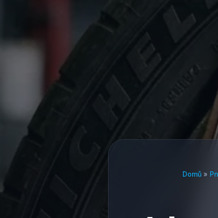
Domů
»
P