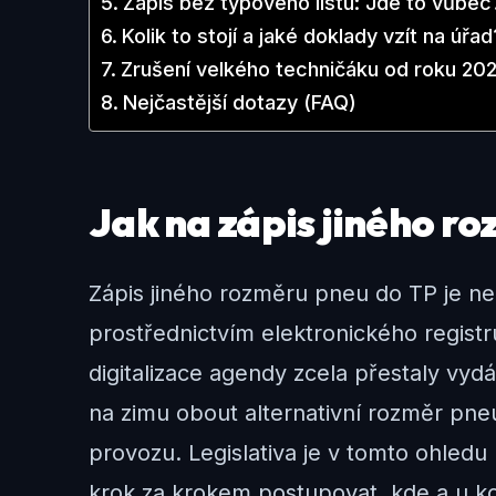
Zápis bez typového listu: Jde to vůbec
Kolik to stojí a jaké doklady vzít na úřad
Zrušení velkého techničáku od roku 20
Nejčastější dotazy (FAQ)
Jak na zápis jiného r
Zápis jiného rozměru pneu do TP je nez
prostřednictvím elektronického registru
digitalizace agendy zcela přestaly vydá
na zimu obout alternativní rozměr pne
provozu. Legislativa je v tomto ohled
krok za krokem postupovat, kde a u ko