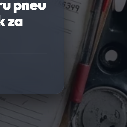
ru pneu
k za