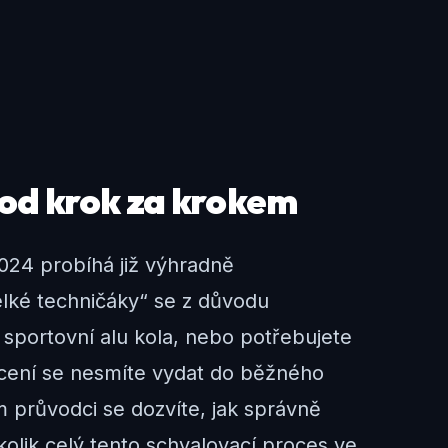
vod krok za krokem
2024 probíhá již výhradně
velké techničáky“ se z důvodu
í sportovní alu kola, nebo potřebujete
ěcení se nesmíte vydat do běžného
 průvodci se dozvíte, jak správně
olik celý tento schvalovací proces ve