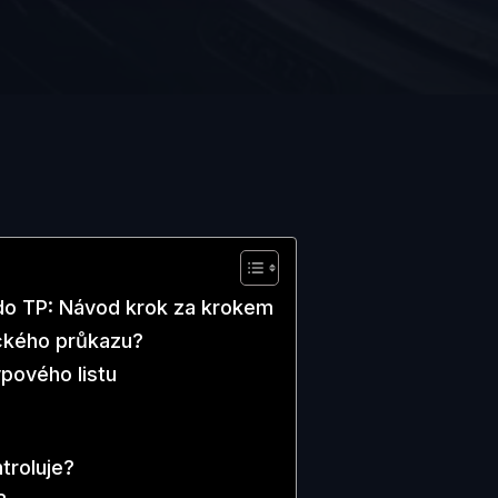
 do TP: Návod krok za krokem
ického průkazu?
ypového listu
troluje?