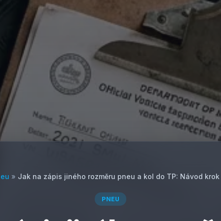
neu
»
Jak na zápis jiného rozměru pneu a kol do TP: Návod krok
PNEU