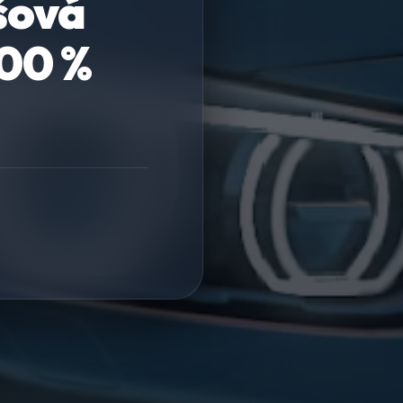
šová
100 %