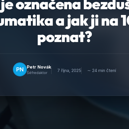
 je označena bezdu
matika a jak ji na 
poznat?
Petr Novák
7 října, 2025
∼ 24 min čtení
Šéfredaktor