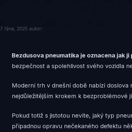
7 října, 2025
autor:
Bezdusova pneumatika je oznacena jak ji
bezpečnost a spolehlivost svého vozidla ne
Moderní trh v dnešní době nabízí doslova 
nejdůležitějším krokem k bezproblémové j
Pokud totiž s jistotou nevíte, jaký typ pn
případnou opravu nečekaného defektu něk