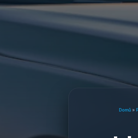
Domů
»