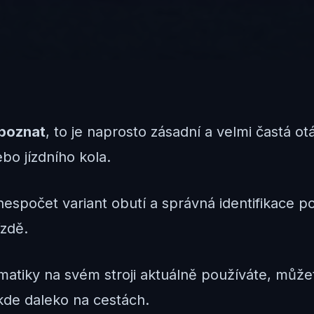
 poznat
, to je naprosto zásadní a velmi častá o
bo jízdního kola.
nespočet variant obutí a správná identifikace p
ízdě.
eumatiky na svém stroji aktuálně používáte, může
de daleko na cestách.