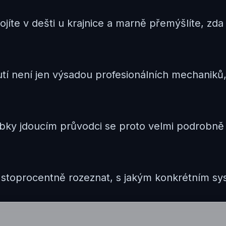
tojíte v dešti u krajnice a marně přemýšlíte, z
í není jen výsadou profesionálních mechaniků,
ky jdoucím průvodci se proto velmi podrobně 
 stoprocentně rozeznat, s jakým konkrétním s