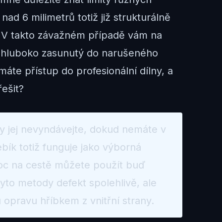
ad 6 milimetrů totiž již strukturálně
. V takto závažném případě vám na
ot hluboko zasunutý do narušeného
áte přístup do profesionální dílny, a
řešit?
y jej nevyndávejte, dokud nemáte v
ík totiž funguje jako výborná
oc na cestě můžete použít buď
Tyto metody defekt spolehlivě, ale
pravu hříbkem z vnitřní strany.