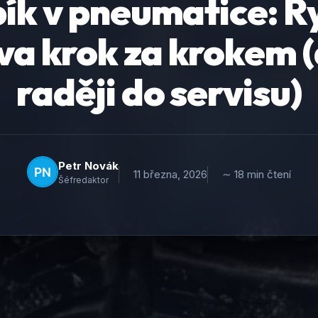
ík v pneumatice: R
va krok za krokem (
raději do servisu)
Petr Novák
11 března, 2026
∼ 18 min čtení
Šéfredaktor