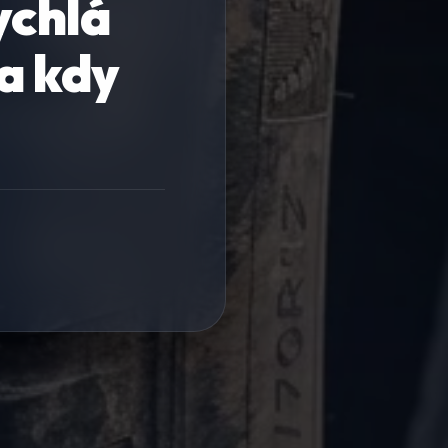
ychlá
a kdy