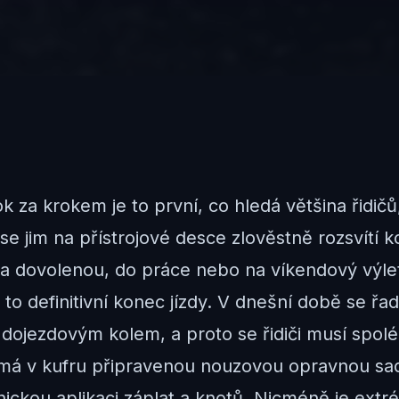
za krokem je to první, co hledá většina řidičů,
e jim na přístrojové desce zlověstně rozsvítí k
na dovolenou, do práce nebo na víkendový výle
to definitivní konec jízdy. V dnešní době se ř
ojezdovým kolem, a proto se řidiči musí spoléh
 má v kufru připravenou nouzovou opravnou sad
ckou aplikaci záplat a knotů. Nicméně je extré