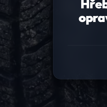
Hřeb
opra