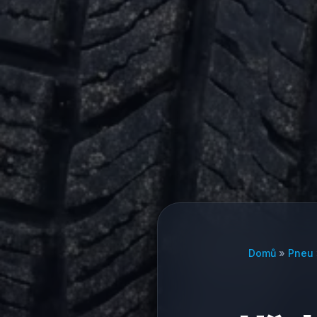
Domů
»
Pneu