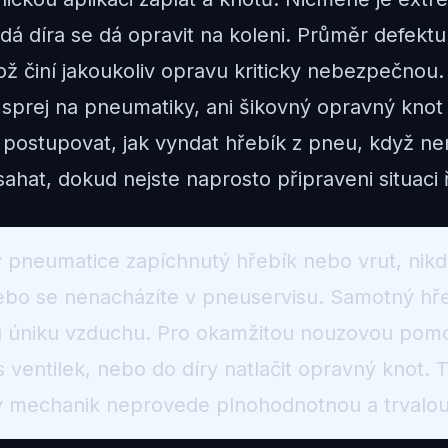
 díra se dá opravit na koleni. Průměr defektu n
ž činí jakoukoliv opravu kriticky nebezpečnou
ý sprej na pneumatiky, ani šikovný opravný kn
postupovat, jak vyndat hřebík z pneu, když nem
ahat, dokud nejste naprosto připraveni situaci 
 pneumatice zapíchnutý hřebík nebo vrut, nikd
bo se nenacházíte v pneuservisu. Samotný hřeb
mu úniku vzduchu. Pro okamžitou nouzovou pom
ventilek, nebo do díry natlačit opravný knot. 
 mechanik neprovede plnohodnotnou a trvalou o