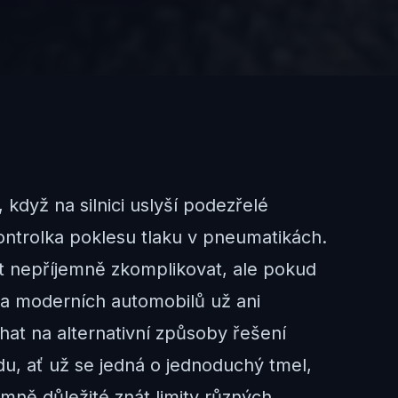
 když na silnici uslyší podezřelé
ontrolka poklesu tlaku v pneumatikách.
t nepříjemně zkomplikovat, ale pokud
ada moderních automobilů už ani
at na alternativní způsoby řešení
u, ať už se jedná o jednoduchý tmel,
mně důležité znát limity různých