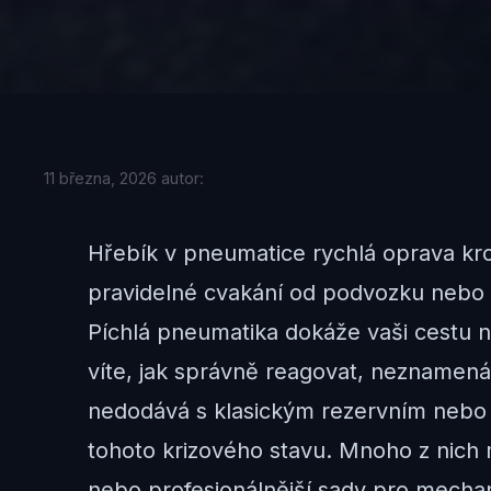
11 března, 2026
autor:
Hřebík v pneumatice rychlá oprava krok 
pravidelné cvakání od podvozku nebo s
Píchlá pneumatika dokáže vaši cestu 
víte, jak správně reagovat, neznamená 
nedodává s klasickým rezervním nebo d
tohoto krizového stavu. Mnoho z nich
nebo profesionálnější sady pro mechani