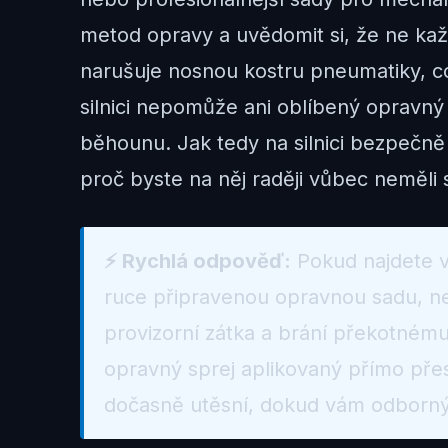
metod opravy a uvědomit si, že ne každá
narušuje nosnou kostru pneumatiky, co
silnici nepomůže ani oblíbený opravn
běhounu. Jak tedy na silnici bezpečně 
proč byste na něj raději vůbec neměli s
⚡ Rychlá odpověď:
Pokud najdete v
ruce připravenou opravnou sadu, ne
provizorní zátka a brání překotné
opravný sprej aplikovaný přímo přes 
dočasně utěsní, dokud vám odborný