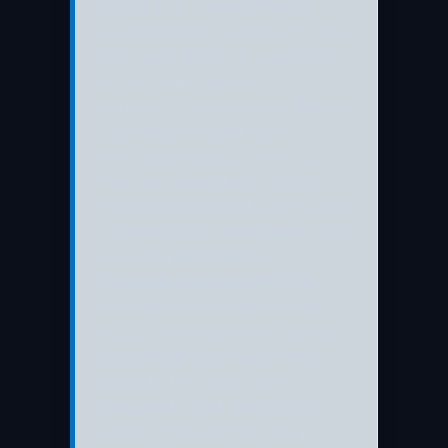
pouhé 3 dB znamená reálné
zdvojnásobení akustického tlaku.
Pro maximální ticho v kabině je
nutné vybírat modely s
exkluzivním hodnocením
třída A
a zaměřit se na pokročilé
technologie odhlučnění pneu.
Patří sem například z výroby
integrovaná akustická pěna (jako
je patentovaný
ContiSilent
nebo
revoluční
Pirelli Noise
Cancelling System (PNCS)
),
která účinně pohlcuje vnitřní
vzduchové rezonance a dokáže
ztišit interiér až o masivních 9
decibelů. I ty nejtišší zimní
pneumatiky však mohou být
oproti letním hlučnější kvůli