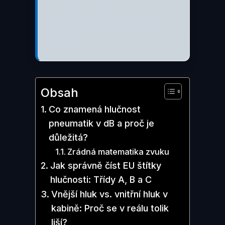
hrubšímu dezénu, proto je
správný a informovaný výběr
absolutně klíčový pro vaši
komfortní jízdu.
Obsah
Co znamená hlučnost
pneumatik v dB a proč je
důležitá?
Zrádná matematika zvuku
Jak správně číst EU štítky
hlučnosti: Třídy A, B a C
Vnější hluk vs. vnitřní hluk v
kabině: Proč se v reálu tolik
liší?