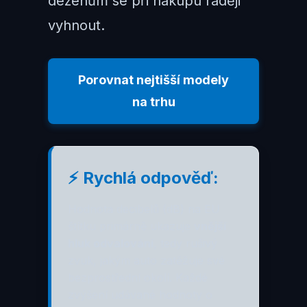
dezénům se při nákupu raději
vyhnout.
Porovnat nejtišší modely
na trhu
⚡ Rychlá odpověď:
Hodnota decibelů (dB) na EU
štítku primárně ukazuje
vnější
hluk odvalování
, tedy rušivý
zvuk, jakým auto zatěžuje své
bezprostřední okolí. Každé
zvýšení udávané hodnoty o