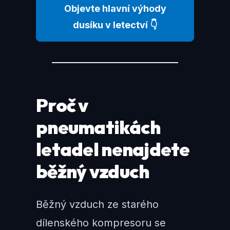
Objevte hlavní výhody
dusíku v letectví 👇
Proč v
pneumatikách
letadel nenajdete
běžný vzduch
Běžný vzduch ze starého
dílenského kompresoru se