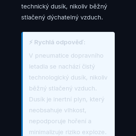
technický dusík, nikoliv běžný
stlačený dýchatelný vzduch.
⚡ Rychlá odpověď:
V pneumatice dopravního
letadla se nachází čistý
technologický dusík, nikoliv
běžný stlačený vzduch.
Dusík je inertní plyn, který
neobsahuje vlhkost,
nepodporuje hoření a
minimalizuje riziko exploze.