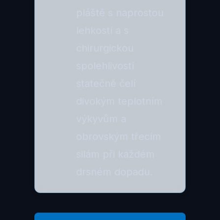
pláště s naprostou
lehkostí a s
chirurgickou
spolehlivostí
statečně čelí
divokým teplotním
výkyvům a
obrovským třecím
silám při každém
drsném dopadu.