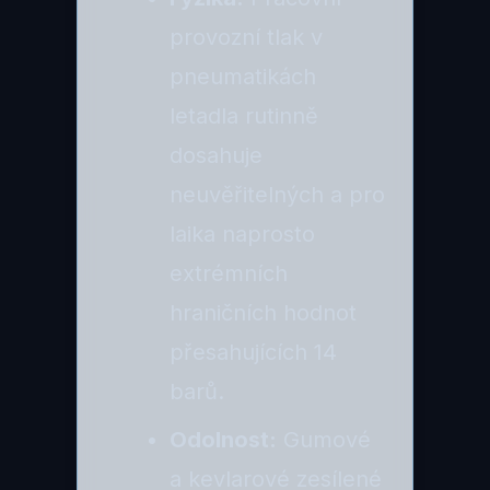
provozní tlak v
pneumatikách
letadla rutinně
dosahuje
neuvěřitelných a pro
laika naprosto
extrémních
hraničních hodnot
přesahujících 14
barů.
Odolnost:
Gumové
a kevlarové zesílené