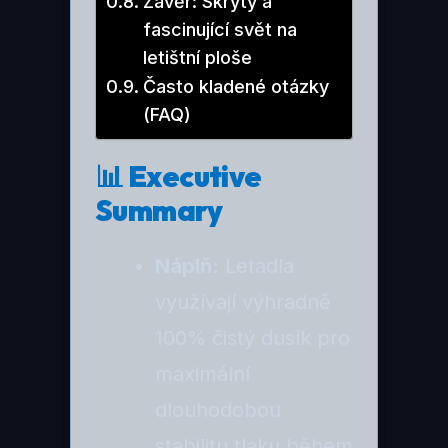
Závěr: Skrytý a
fascinující svět na
letištní ploše
Často kladené otázky
(FAQ)
📊 Executive
Summary
Náplň:
Letadla
využívají výhradně
100% čistý dusík pro
maximální
dlouhodobou
stabilitu tlaku během