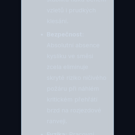
vzletů i prudkých
klesání.
Bezpečnost:
Absolutní absence
kyslíku ve směsi
zcela eliminuje
skryté riziko ničivého
požáru při náhlém
kritickém přehřátí
brzd na rozjezdové
ranveji.
Fyzika:
Pracovní