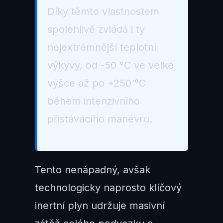
Díky těmto vlastnostem
spolehlivě zvládá i ty
nejextrémnější teplotní
výkyvy, od -50 °C ve velké
výšce až po +250 °C
během intenzivního
přistávacího manévru.
Tento nenápadný, avšak
technologicky naprosto klíčový
inertní plyn udržuje masivní