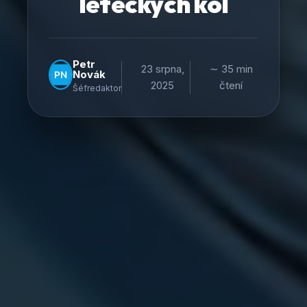
leteckých kol
Petr
23 srpna,
∼ 35 min
Novák
2025
čtení
Šéfredaktor