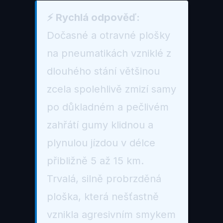
⚡ Rychlá odpověď:
Dočasné a otravné plošky
na pneumatikách vzniklé z
dlouhého stání většinou
zcela spolehlivě zmizí samy
po důkladném a pečlivém
zahřátí gumy klidnou a
plynulou jízdou v délce
přibližně 5 až 15 km.
Trvalá, silně probrzděná
ploška, která nešťastně
vznikla agresivním smykem