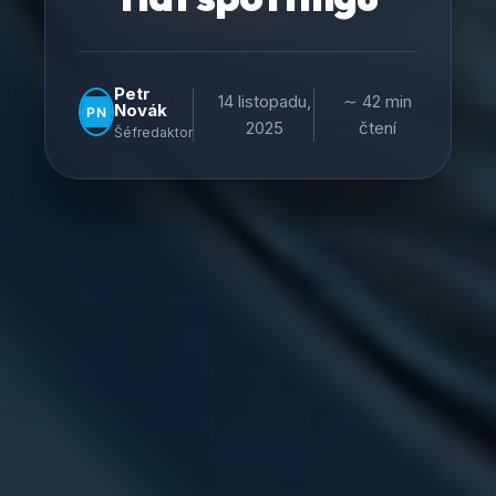
Petr
14 listopadu,
∼ 42 min
Novák
2025
čtení
Šéfredaktor