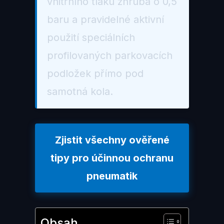
vnitřního tlaku zhruba o 0,5
baru a pravidelné aktivní
použití speciálních
profilovaných parkovacích
podložek přímo pod
samotná kola.
Zjistit všechny ověřené
tipy pro účinnou ochranu
pneumatik
Obsah