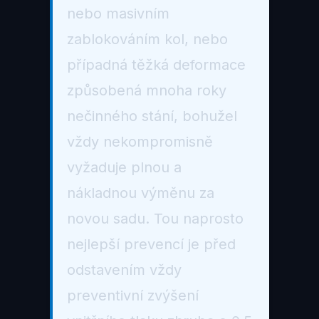
nebo masivním
zablokováním kol, nebo
případná těžká deformace
způsobená mnoha roky
nečinného stání, bohužel
vždy nekompromisně
vyžaduje plnou a
nákladnou výměnu za
novou sadu. Tou naprosto
nejlepší prevencí je před
odstavením vždy
preventivní zvýšení