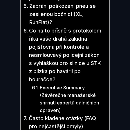
Zabrání poškození pneu se
zesílenou bočnicí (XL,
RunFlat)?
Co na to přísně s protokolem
říká vaše drahá záludná
pojišťovna při kontrole a
nesmlouvavý policejní zákon
s vyhláškou pro silnice u STK
z blízka po havárii po
bouračce?
Executive Summary
(Závěrečné manažerské
shrnutí expertů dálničních
opraven)
Často kladené otázky (FAQ
pro nejčastější omyly)