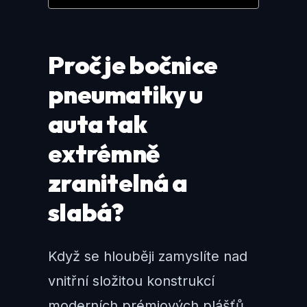
Proč je bočnice
pneumatiky u
auta tak
extrémně
zranitelná a
slabá?
Když se hlouběji zamyslíte nad
vnitřní složitou konstrukcí
moderních prémiových plášťů