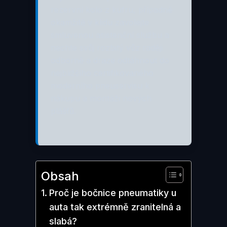
rezervní kolo z kufru, případně
okamžitě v klidu zavolejte
smluvenou asistenční službu a
nechte svůj rozbitý vůz raději
odborně a draze odtáhnout do
nejbližšího certifikovaného
moderního pneuservisu k
nákupu a montáži nových
plášťů.
Obsah
Proč je bočnice pneumatiky u
auta tak extrémně zranitelná a
slabá?