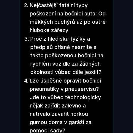
Nejčastější fatální typy
poškození na bočnici auta: Od
měkkých puchýřů až po ostré
hluboké zářezy
Proč z hlediska fyziky a
předpisů přísně nesmíte s
takto poškozenou bočnicí na
rychlém vozidle za žádných
okolností vůbec dále jezdit?
Lze úspěšně opravit bočnici
pneumatiky v pneuservisu?
Jde to vůbec technologicky
nějak zařídit zalevno a
natrvalo zavařit horkou
gumou doma v garáži za
pomoci sady?