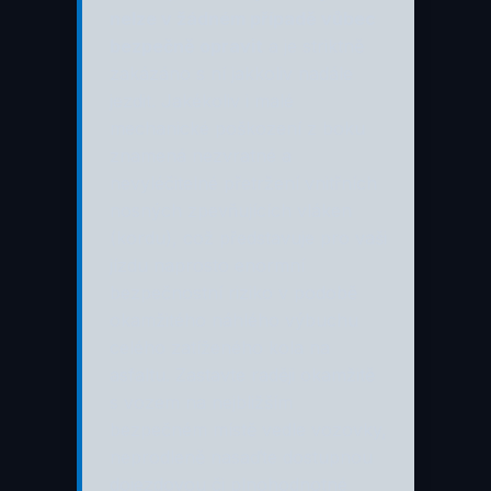
nelze v žádném případě vůbec
bezpečně opravit
a je striktně
zakázáno s ní jakkoliv nadále
jezdit. Jakékoliv i malé
mechanické poškození z boku
znamená nezvratné a
nevyléčitelné přetržení vnitřních
nosných zpevňujících vláken
(kordu), což představuje pro vaši
jízdu naprosto enormní
bezpečnostní riziko v podobě
okamžitého náhlého výbuchu
celého zatíženého kola na
asfaltu. Zastavte raději okamžitě
s vozem na nejbližším
bezpečném místě vedle vozovky,
neprodleně nasaďte dostupnou
dojezdovou či plnohodnotné