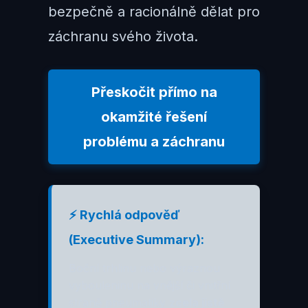
bezpečně a racionálně dělat pro
záchranu svého života.
Přeskočit přímo na
okamžité řešení
problému a záchranu
⚡ Rychlá odpověď
(Executive Summary):
Boční trhlinu nebo výraznou
vybouleninu na vnější či vnitřní
straně pneumatiky
zcela jistě