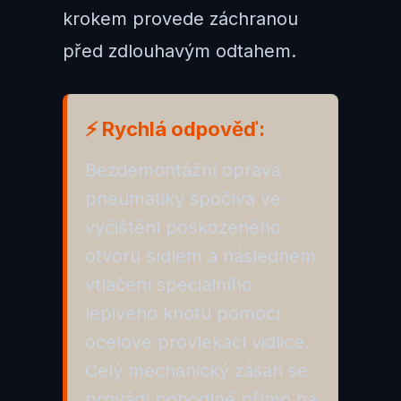
krokem provede záchranou
před zdlouhavým odtahem.
⚡ Rychlá odpověď:
Bezdemontážní oprava
pneumatiky spočívá ve
vyčištění poškozeného
otvoru šídlem a následném
vtlačení speciálního
lepivého knotu pomocí
ocelové provlékací vidlice.
Celý mechanický zásah se
provádí pohodlně přímo na