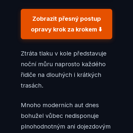
Zobrazit přesný postup
opravy krok za krokem ⬇️
Ztráta tlaku v kole představuje
noční můru naprosto každého
řidiče na dlouhých i krátkých
trasách.
Mnoho moderních aut dnes
bohužel vůbec nedisponuje
plnohodnotným ani dojezdovým