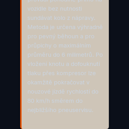
vozidle bez nutnosti
sundávat kolo z nápravy.
Metoda je určena výhradně
pro pevný běhoun a pro
průpichy o maximálním
průměru do 6 milimetrů. Po
vložení knotu a dofouknutí
tlaku přes kompresor lze
okamžitě pokračovat v
nouzové jízdě rychlostí do
80 km/h směrem do
nejbližšího pneuservisu.