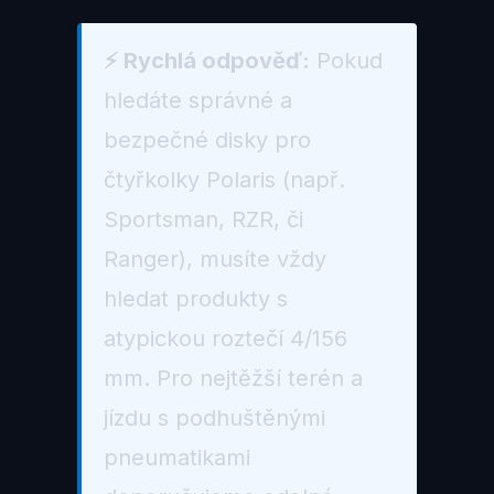
⚡ Rychlá odpověď:
Pokud
hledáte správné a
bezpečné disky pro
čtyřkolky Polaris (např.
Sportsman, RZR, či
Ranger), musíte vždy
hledat produkty s
atypickou roztečí 4/156
mm. Pro nejtěžší terén a
jízdu s podhuštěnými
pneumatikami