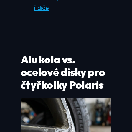
řidiče
Alu kola vs.
ocelové disky pro
čtyřkolky Polaris