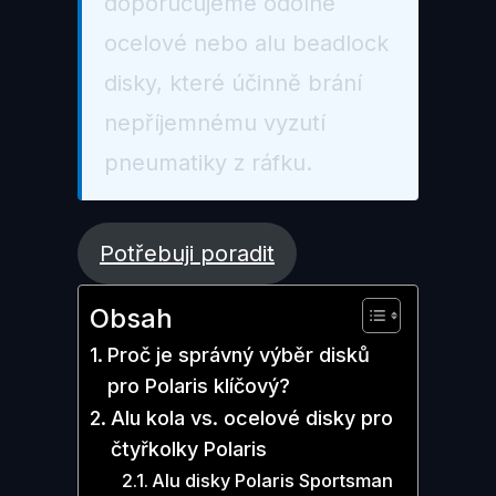
doporučujeme odolné
ocelové nebo alu beadlock
disky, které účinně brání
nepříjemnému vyzutí
pneumatiky z ráfku.
Potřebuji poradit
Obsah
Proč je správný výběr disků
pro Polaris klíčový?
Alu kola vs. ocelové disky pro
čtyřkolky Polaris
Alu disky Polaris Sportsman