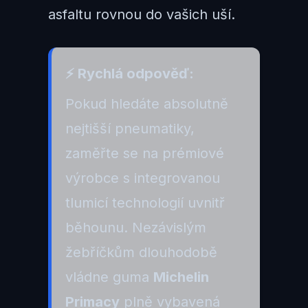
asfaltu rovnou do vašich uší.
⚡ Rychlá odpověď:
Pokud hledáte absolutně
nejtišší pneumatiky,
zaměřte se na prémiové
výrobce s integrovanou
tlumicí technologií uvnitř
běhounu. Nezávislým
žebříčkům dlouhodobě
vládne guma
Michelin
Primacy
plně vybavená