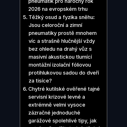
pneumatik pro náročný rok
2026 na evropském trhu
Těžký osud a fyzika sněhu:
Jsou celoroční a zimní
pneumatiky prostě mnohem
víc a strašně hlučnější vždy
bez ohledu na drahý vůz s
masivní akustickou tlumící
montážní izolační fóliovou
protihlukovou sadou do dveří
za tisíce?
Chytré kutilské ověřené tajné
servisní krizové levné a
extrémně velmi vysoce
zázračné jednoduché
garážové spolehlivé tipy, jak