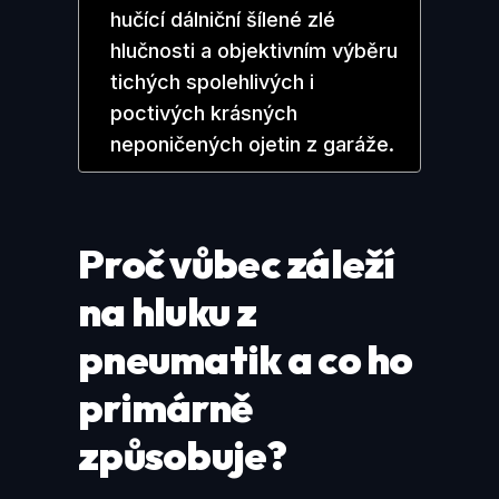
hučící dálniční šílené zlé
hlučnosti a objektivním výběru
tichých spolehlivých i
poctivých krásných
neponičených ojetin z garáže.
Proč vůbec záleží
na hluku z
pneumatik a co ho
primárně
způsobuje?