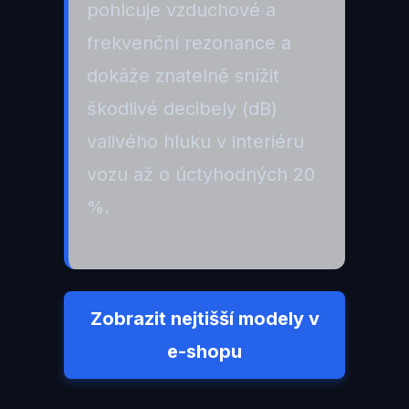
pohlcuje vzduchové a
frekvenční rezonance a
dokáže znatelně snížit
škodlivé decibely (dB)
valivého hluku v interiéru
vozu až o úctyhodných 20
%.
Zobrazit nejtišší modely v
e-shopu