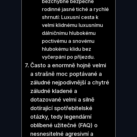
bezchybné bezpečné
rodinné jasné tiché a rychlé
shrnutí: Luxusní cesta k
velmi klidnému luxusnímu
dálničnímu hlubokému
poctivému a snovému
hlubokému klidu bez
vyčerpání po příjezdu.
Často a enormně hojně velmi
a strašně moc poptávané a
záludné nejpodivnější a chytré
záludné kladené a
dotazované velmi a silně
dotírající spotřebitelské
otázky, tedy legendární
oblíbené užitečné (FAQ) o
nesnesitelné agresivní a