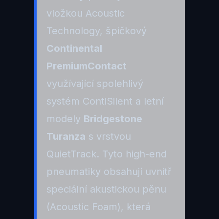
vložkou Acoustic
Technology, špičkový
Continental
PremiumContact
využívající spolehlivý
systém ContiSilent a letní
modely
Bridgestone
Turanza
s vrstvou
QuietTrack. Tyto high-end
pneumatiky obsahují uvnitř
speciální akustickou pěnu
(Acoustic Foam), která