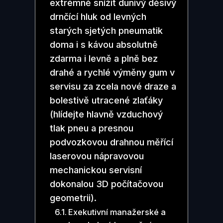
extrémně snížit dunivý děsivý
drnčící hluk od levných
starých sjetých pneumatik
doma i s kávou absolutně
zdarma i levně a plně bez
drahé a rychlé výměny gum v
servisu za zcela nové draze a
bolestivě utracené zlaťáky
(hlídejte hlavně vzduchový
tlak pneu a presnou
podvozkovou drahnou měřící
laserovou nápravovou
mechanickou servisní
dokonalou 3D počítačovou
geometrii).
Exekutivní manažerské a