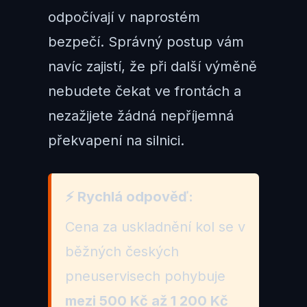
odpočívají v naprostém
bezpečí. Správný postup vám
navíc zajistí, že při další výměně
nebudete čekat ve frontách a
nezažijete žádná nepříjemná
překvapení na silnici.
⚡ Rychlá odpověď:
Cena za uskladnění kol se v
běžných českých
pneuservisech pohybuje
mezi 500 Kč až 1 200 Kč