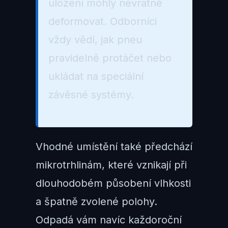
uložení mohly nevratně
deformovat. Odborníci
vždy vědí, jak pneu
pravidelně protáčet nebo
ukládat na speciální
závěsné systémy.
Vhodné umístění také předchází
mikrotrhlinám, které vznikají při
dlouhodobém působení vlhkosti
a špatně zvolené polohy.
Odpadá vám navíc každoroční