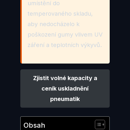
umístění do
temperovaného skladu,
aby nedocházelo k
poškození gumy vlivem UV
záření a teplotních výkyvů.
Zjistit volné kapacity a
ceník uskladnění
pneumatik
Obsah