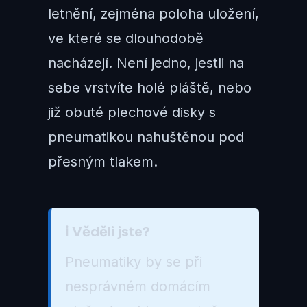
letnění, zejména poloha uložení,
ve které se dlouhodobě
nacházejí. Není jedno, jestli na
sebe vrstvíte holé pláště, nebo
již obuté plechové disky s
pneumatikou nahuštěnou pod
přesným tlakem.
ℹ️ Věděli jste?
Pneumatiky by se při
nesprávném domácím