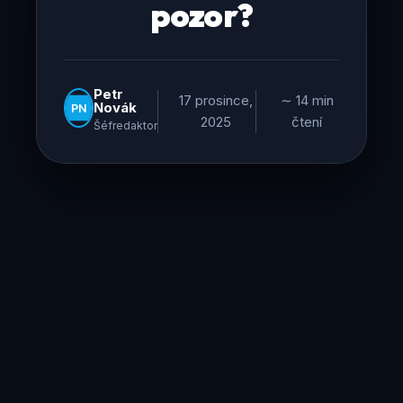
pozor?
Petr
17 prosince,
∼ 14 min
Novák
2025
čtení
Šéfredaktor