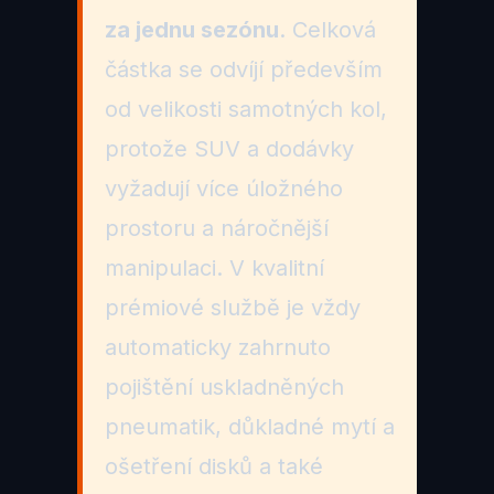
za jednu sezónu
. Celková
částka se odvíjí především
od velikosti samotných kol,
protože SUV a dodávky
vyžadují více úložného
prostoru a náročnější
manipulaci. V kvalitní
prémiové službě je vždy
automaticky zahrnuto
pojištění uskladněných
pneumatik, důkladné mytí a
ošetření disků a také