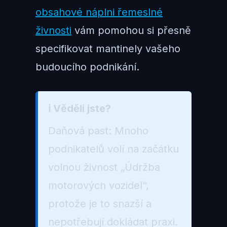
obsahové náplni řemeslné
živnosti
vám pomohou si přesně
specifikovat mantinely vašeho
budoucího podnikání.
ℹ️ Věděli jste?
Daňová past: Mnoho
podnikatelů volí na začátku
volnou živnost „Údržba
motorových vozidel“,
protože je to snazší a
nepotřebují dokládat praxi.