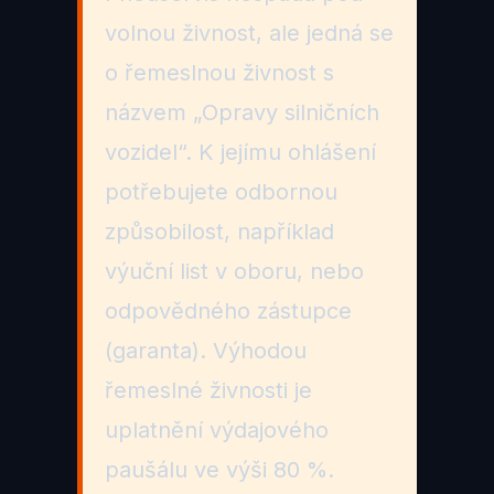
volnou živnost, ale jedná se
o řemeslnou živnost s
názvem „Opravy silničních
vozidel“. K jejímu ohlášení
potřebujete odbornou
způsobilost, například
výuční list v oboru, nebo
odpovědného zástupce
(garanta). Výhodou
řemeslné živnosti je
uplatnění výdajového
paušálu ve výši 80 %.