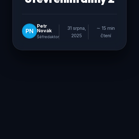
Petr
31 srpna,
∼ 15 min
Novák
2025
čtení
Šéfredaktor