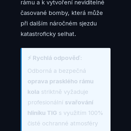
rámu a k vytvoření neviditelné
časované bomby, která může
při dalším náročném sjezdu
katastroficky selhat.
⚡ Rychlá odpověď:
Odborná a bezpečná
oprava prasklého rámu
kola
striktně vyžaduje
profesionální
svařování
hliníku TIG
s využitím 100%
čisté ochranné atmosféry