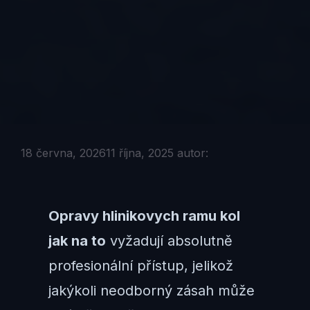
18 června, 2026
11 října, 2025
autor:
Opravy hlinikovych ramu kol
jak na to
vyžadují absolutně
profesionální přístup, jelikož
jakýkoli neodborný zásah může