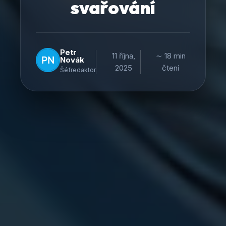
svařování
Petr
11 října,
∼ 18 min
Novák
2025
čtení
Šéfredaktor