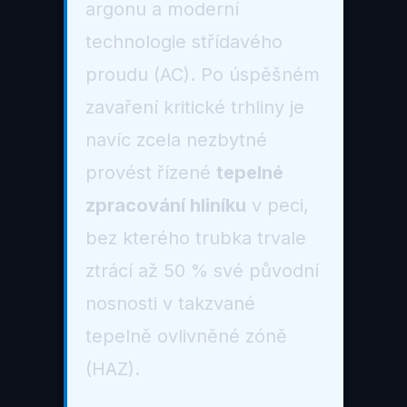
argonu a moderní
technologie střídavého
proudu (AC). Po úspěšném
zavaření kritické trhliny je
navíc zcela nezbytné
provést řízené
tepelné
zpracování hliníku
v peci,
bez kterého trubka trvale
ztrácí až 50 % své původní
nosnosti v takzvané
tepelně ovlivněné zóně
(HAZ).