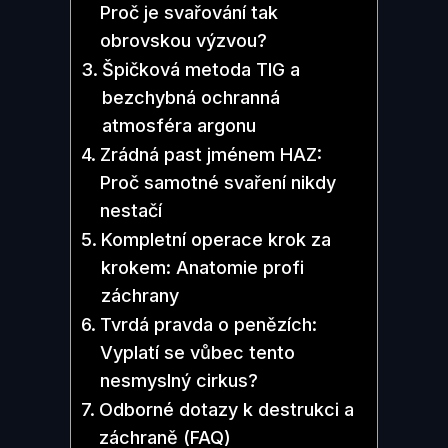
Proč je svařování tak
obrovskou výzvou?
Špičková metoda TIG a
bezchybná ochranná
atmosféra argonu
Zrádná past jménem HAZ:
Proč samotné svaření nikdy
nestačí
Kompletní operace krok za
krokem: Anatomie profi
záchrany
Tvrdá pravda o penězích:
Vyplatí se vůbec tento
nesmyslný cirkus?
Odborné dotazy k destrukci a
záchraně (FAQ)